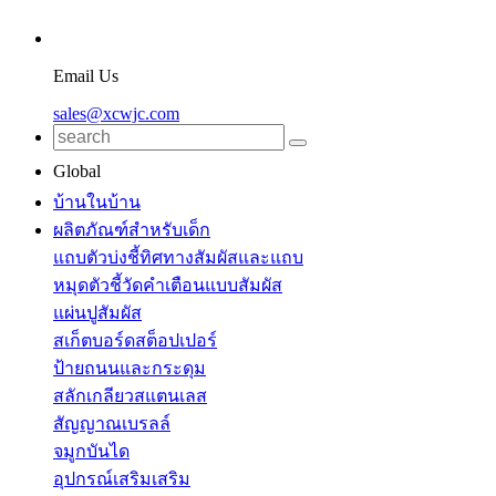
Email Us
sales@xcwjc.com
Global
บ้านในบ้าน
ผลิตภัณฑ์สำหรับเด็ก
แถบตัวบ่งชี้ทิศทางสัมผัสและแถบ
หมุดตัวชี้วัดคำเตือนแบบสัมผัส
แผ่นปูสัมผัส
สเก็ตบอร์ดสต็อปเปอร์
ป้ายถนนและกระดุม
สลักเกลียวสแตนเลส
สัญญาณเบรลล์
จมูกบันได
อุปกรณ์เสริมเสริม