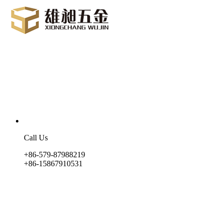
Call Us
+86-579-87988219
+86-15867910531