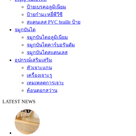
ป้ายเบรคอลูมิเนียม
ป้ายกำมะหยี่พีวีซี
สแตนเลส PVC braille ป้าย
จมูกบันได
จมูกบันไดอลูมิเนียม
จมูกบันไดคาร์บอรันดัม
จมูกบันไดสแตนเลส
อุปกรณ์เสริมเสริม
หัวเจาะแกน
เครื่องเจาะรู
เทมเพลตการเจาะ
ค้อนดอกสว่าน
LATEST NEWS