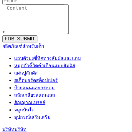
*
FDB_SUBMIT
ผลิตภัณฑ์สำหรับเด็ก
แถบตัวบ่งชี้ทิศทางสัมผัสและแถบ
หมุดตัวชี้วัดคำเตือนแบบสัมผัส
แผ่นปูสัมผัส
สเก็ตบอร์ดสต็อปเปอร์
ป้ายถนนและกระดุม
สลักเกลียวสแตนเลส
สัญญาณเบรลล์
จมูกบันได
อุปกรณ์เสริมเสริม
บริษัทบริษัท