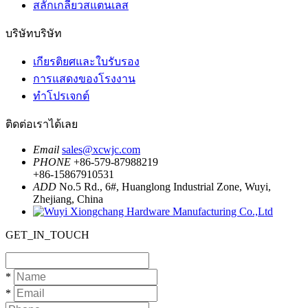
สลักเกลียวสแตนเลส
บริษัทบริษัท
เกียรติยศและใบรับรอง
การแสดงของโรงงาน
ทำโปรเจกต์
ติดต่อเราได้เลย
Email
sales@xcwjc.com
PHONE
+86-579-87988219
+86-15867910531
ADD
No.5 Rd., 6#, Huanglong Industrial Zone, Wuyi,
Zhejiang, China
GET_IN_TOUCH
*
*