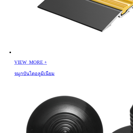
VIEW_MORE
+
จมูกบันไดอลูมิเนียม