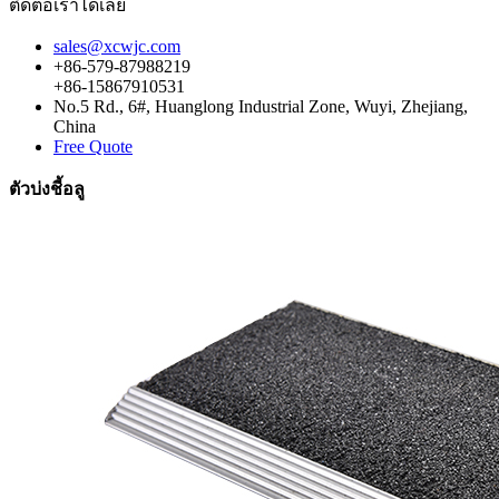
ติดต่อเราได้เลย
sales@xcwjc.com
+86-579-87988219
+86-15867910531
No.5 Rd., 6#, Huanglong Industrial Zone, Wuyi, Zhejiang,
China
Free Quote
ตัวบ่งชี้อลู