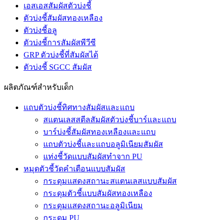
เอสเอสสัมผัสตัวบ่งชี้
ตัวบ่งชี้สัมผัสทองเหลือง
ตัวบ่งชี้อลู
ตัวบ่งชี้การสัมผัสพีวีซี
GRP ตัวบ่งชี้ที่สัมผัสได้
ตัวบ่งชี้ SGCC สัมผัส
ผลิตภัณฑ์สำหรับเด็ก
แถบตัวบ่งชี้ทิศทางสัมผัสและแถบ
สแตนเลสสตีลสัมผัสตัวบ่งชี้บาร์และแถบ
บาร์บ่งชี้สัมผัสทองเหลืองและแถบ
แถบตัวบ่งชี้และแถบอลูมิเนียมสัมผัส
แท่งชี้วัดแบบสัมผัสทำจาก PU
หมุดตัวชี้วัดคำเตือนแบบสัมผัส
กระดุมแสดงสถานะสแตนเลสแบบสัมผัส
กระดุมตัวชี้แบบสัมผัสทองเหลือง
กระดุมแสดงสถานะอลูมิเนียม
กระดุม PU