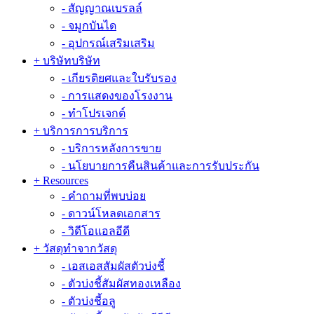
-
สัญญาณเบรลล์
-
จมูกบันได
-
อุปกรณ์เสริมเสริม
+
บริษัทบริษัท
-
เกียรติยศและใบรับรอง
-
การแสดงของโรงงาน
-
ทำโปรเจกต์
+
บริการการบริการ
-
บริการหลังการขาย
-
นโยบายการคืนสินค้าและการรับประกัน
+
Resources
-
คำถามที่พบบ่อย
-
ดาวน์โหลดเอกสาร
-
วิดีโอแอลอีดี
+
วัสดุทำจากวัสดุ
-
เอสเอสสัมผัสตัวบ่งชี้
-
ตัวบ่งชี้สัมผัสทองเหลือง
-
ตัวบ่งชี้อลู