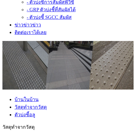
-
ตัวบ่งชี้การสัมผัสพีวีซี
-
GRP ตัวบ่งชี้ที่สัมผัสได้
-
ตัวบ่งชี้ SGCC สัมผัส
ข่าวข่าวข่าว
ติดต่อเราได้เลย
บ้านในบ้าน
วัสดุทำจากวัสดุ
ตัวบ่งชี้อลู
วัสดุทำจากวัสดุ