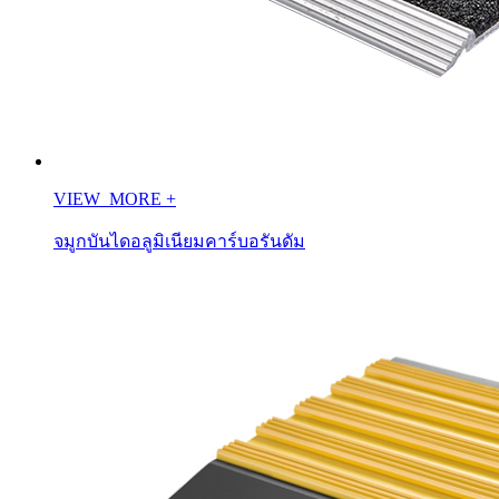
VIEW_MORE
+
จมูกบันไดอลูมิเนียมคาร์บอรันดัม