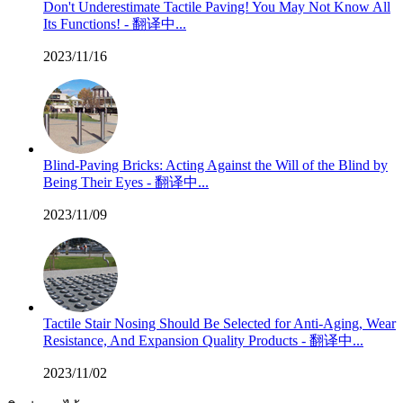
Don't Underestimate Tactile Paving! You May Not Know All
Its Functions! - 翻译中...
2023/11/16
Blind-Paving Bricks: Acting Against the Will of the Blind by
Being Their Eyes - 翻译中...
2023/11/09
Tactile Stair Nosing Should Be Selected for Anti-Aging, Wear
Resistance, And Expansion Quality Products - 翻译中...
2023/11/02