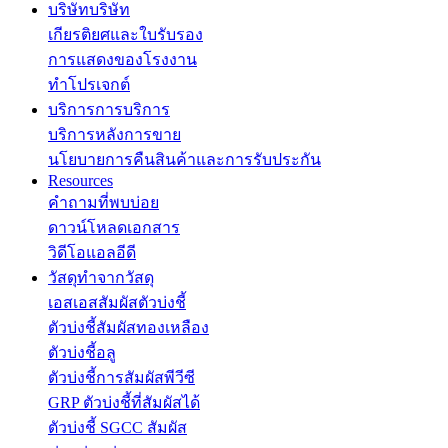
บริษัทบริษัท
เกียรติยศและใบรับรอง
การแสดงของโรงงาน
ทำโปรเจกต์
บริการการบริการ
บริการหลังการขาย
นโยบายการคืนสินค้าและการรับประกัน
Resources
คำถามที่พบบ่อย
ดาวน์โหลดเอกสาร
วิดีโอแอลอีดี
วัสดุทำจากวัสดุ
เอสเอสสัมผัสตัวบ่งชี้
ตัวบ่งชี้สัมผัสทองเหลือง
ตัวบ่งชี้อลู
ตัวบ่งชี้การสัมผัสพีวีซี
GRP ตัวบ่งชี้ที่สัมผัสได้
ตัวบ่งชี้ SGCC สัมผัส