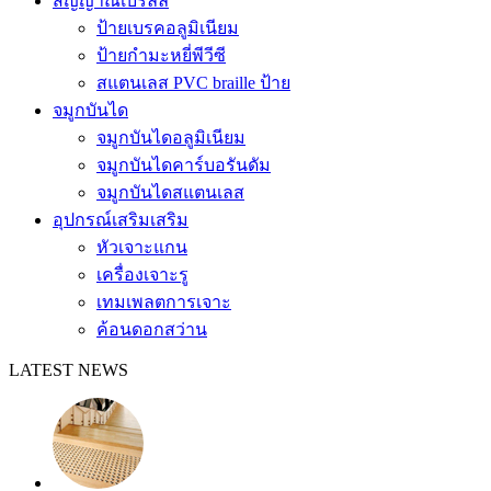
สัญญาณเบรลล์
ป้ายเบรคอลูมิเนียม
ป้ายกำมะหยี่พีวีซี
สแตนเลส PVC braille ป้าย
จมูกบันได
จมูกบันไดอลูมิเนียม
จมูกบันไดคาร์บอรันดัม
จมูกบันไดสแตนเลส
อุปกรณ์เสริมเสริม
หัวเจาะแกน
เครื่องเจาะรู
เทมเพลตการเจาะ
ค้อนดอกสว่าน
LATEST NEWS