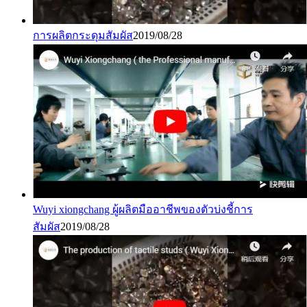
การผลิตกระดุมสัมผัส
2019/08/28
Wuyi xiongchang ผู้ผลิตมืออาชีพของตัวบ่งชี้การ
สัมผัส
2019/08/28