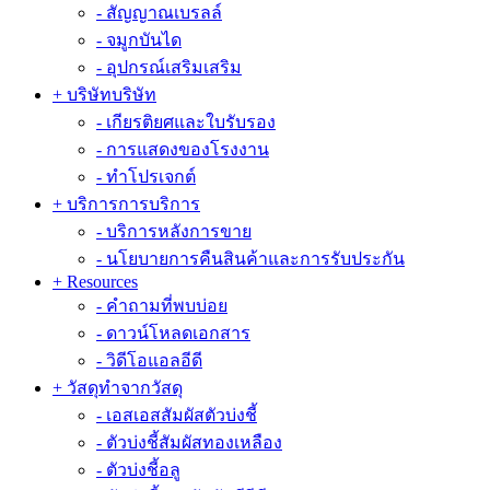
-
สัญญาณเบรลล์
-
จมูกบันได
-
อุปกรณ์เสริมเสริม
+
บริษัทบริษัท
-
เกียรติยศและใบรับรอง
-
การแสดงของโรงงาน
-
ทำโปรเจกต์
+
บริการการบริการ
-
บริการหลังการขาย
-
นโยบายการคืนสินค้าและการรับประกัน
+
Resources
-
คำถามที่พบบ่อย
-
ดาวน์โหลดเอกสาร
-
วิดีโอแอลอีดี
+
วัสดุทำจากวัสดุ
-
เอสเอสสัมผัสตัวบ่งชี้
-
ตัวบ่งชี้สัมผัสทองเหลือง
-
ตัวบ่งชี้อลู