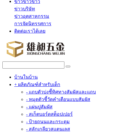
ข่าวข่าวข่าว
ข่าวบริษัท
ข่าวอุตสาหกรรม
การจัดนิทรรศการ
ติดต่อเราได้เลย
บ้านในบ้าน
+
ผลิตภัณฑ์สำหรับเด็ก
-
แถบตัวบ่งชี้ทิศทางสัมผัสและแถบ
-
หมุดตัวชี้วัดคำเตือนแบบสัมผัส
-
แผ่นปูสัมผัส
-
สเก็ตบอร์ดสต็อปเปอร์
-
ป้ายถนนและกระดุม
-
สลักเกลียวสแตนเลส