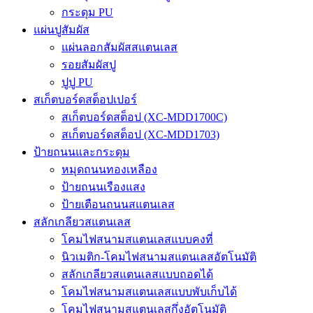
กระดุม PU
แผ่นปูสัมผัส
แผ่นลอกสัมผัสสแตนเลส
รอยสัมผัสปู
ปูปู PU
สเก็ตบอร์ดสต็อปเปอร์
สเก็ตบอร์ดสต็อป (XC-MDD1700C)
สเก็ตบอร์ดสต็อป (XC-MDD1703)
ป้ายถนนและกระดุม
หมุดถนนทองเหลือง
ป้ายถนนเรืองแสง
ป้ายเตือนถนนสแตนเลส
สลักเกลียวสแตนเลส
โคมไฟสนามสแตนเลสแบบคงที่
นิวเมติก-โคมไฟสนามสแตนเลสอัตโนมัติ
สลักเกลียวสแตนเลสแบบถอดได้
โคมไฟสนามสแตนเลสแบบพับเก็บได้
โคมไฟสนามสแตนเลสกึ่งอัตโนมัติ