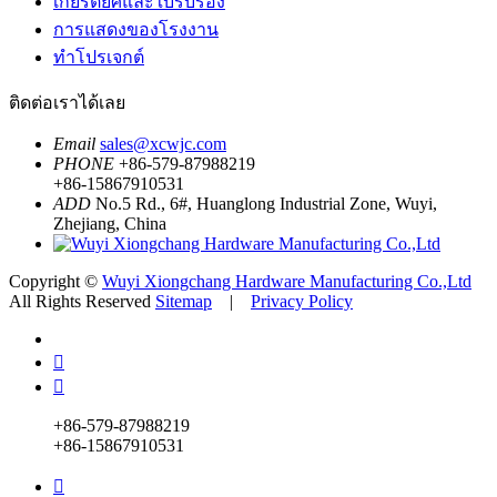
เกียรติยศและใบรับรอง
การแสดงของโรงงาน
ทำโปรเจกต์
ติดต่อเราได้เลย
Email
sales@xcwjc.com
PHONE
+86-579-87988219
+86-15867910531
ADD
No.5 Rd., 6#, Huanglong Industrial Zone, Wuyi,
Zhejiang, China
Copyright ©
Wuyi Xiongchang Hardware Manufacturing Co.,Ltd
All Rights Reserved
Sitemap
|
Privacy Policy


+86-579-87988219
+86-15867910531
