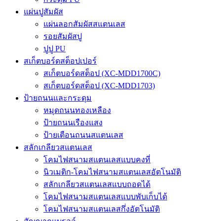
แผ่นปูสัมผัส
แผ่นลอกสัมผัสสแตนเลส
รอยสัมผัสปู
ปูปู PU
สเก็ตบอร์ดสต็อปเปอร์
สเก็ตบอร์ดสต็อป (XC-MDD1700C)
สเก็ตบอร์ดสต็อป (XC-MDD1703)
ป้ายถนนและกระดุม
หมุดถนนทองเหลือง
ป้ายถนนเรืองแสง
ป้ายเตือนถนนสแตนเลส
สลักเกลียวสแตนเลส
โคมไฟสนามสแตนเลสแบบคงที่
นิวเมติก-โคมไฟสนามสแตนเลสอัตโนมัติ
สลักเกลียวสแตนเลสแบบถอดได้
โคมไฟสนามสแตนเลสแบบพับเก็บได้
โคมไฟสนามสแตนเลสกึ่งอัตโนมัติ