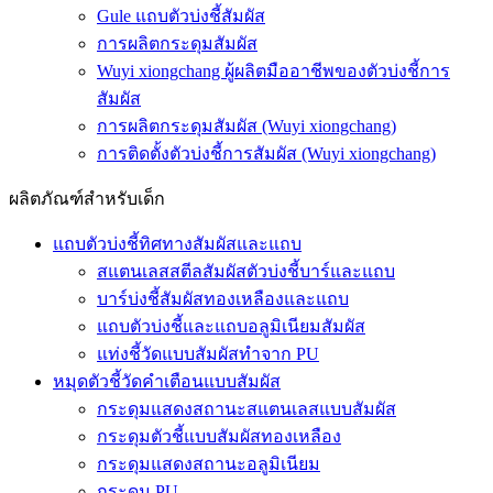
Gule แถบตัวบ่งชี้สัมผัส
การผลิตกระดุมสัมผัส
Wuyi xiongchang ผู้ผลิตมืออาชีพของตัวบ่งชี้การ
สัมผัส
การผลิตกระดุมสัมผัส (Wuyi xiongchang)
การติดตั้งตัวบ่งชี้การสัมผัส (Wuyi xiongchang)
ผลิตภัณฑ์สำหรับเด็ก
แถบตัวบ่งชี้ทิศทางสัมผัสและแถบ
สแตนเลสสตีลสัมผัสตัวบ่งชี้บาร์และแถบ
บาร์บ่งชี้สัมผัสทองเหลืองและแถบ
แถบตัวบ่งชี้และแถบอลูมิเนียมสัมผัส
แท่งชี้วัดแบบสัมผัสทำจาก PU
หมุดตัวชี้วัดคำเตือนแบบสัมผัส
กระดุมแสดงสถานะสแตนเลสแบบสัมผัส
กระดุมตัวชี้แบบสัมผัสทองเหลือง
กระดุมแสดงสถานะอลูมิเนียม
กระดุม PU