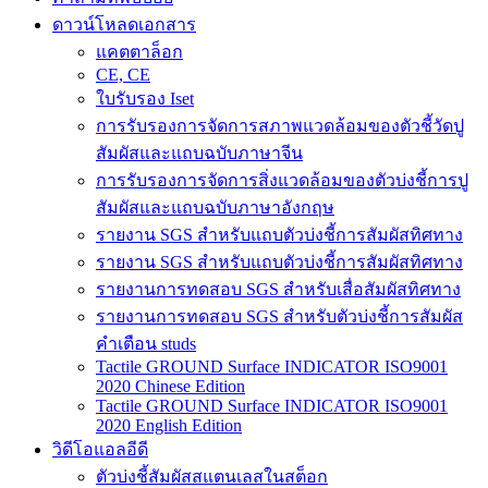
ดาวน์โหลดเอกสาร
แคตตาล็อก
CE, CE
ใบรับรอง Iset
การรับรองการจัดการสภาพแวดล้อมของตัวชี้วัดปู
สัมผัสและแถบฉบับภาษาจีน
การรับรองการจัดการสิ่งแวดล้อมของตัวบ่งชี้การปู
สัมผัสและแถบฉบับภาษาอังกฤษ
รายงาน SGS สำหรับแถบตัวบ่งชี้การสัมผัสทิศทาง
รายงาน SGS สำหรับแถบตัวบ่งชี้การสัมผัสทิศทาง
รายงานการทดสอบ SGS สำหรับเสื่อสัมผัสทิศทาง
รายงานการทดสอบ SGS สำหรับตัวบ่งชี้การสัมผัส
คำเตือน studs
Tactile GROUND Surface INDICATOR ISO9001
2020 Chinese Edition
Tactile GROUND Surface INDICATOR ISO9001
2020 English Edition
วิดีโอแอลอีดี
ตัวบ่งชี้สัมผัสสแตนเลสในสต็อก