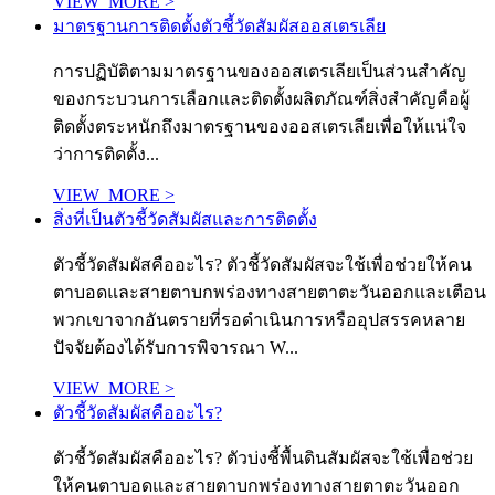
VIEW_MORE >
มาตรฐานการติดตั้งตัวชี้วัดสัมผัสออสเตรเลีย
การปฏิบัติตามมาตรฐานของออสเตรเลียเป็นส่วนสำคัญ
ของกระบวนการเลือกและติดตั้งผลิตภัณฑ์สิ่งสำคัญคือผู้
ติดตั้งตระหนักถึงมาตรฐานของออสเตรเลียเพื่อให้แน่ใจ
ว่าการติดตั้ง...
VIEW_MORE >
สิ่งที่เป็นตัวชี้วัดสัมผัสและการติดตั้ง
ตัวชี้วัดสัมผัสคืออะไร? ตัวชี้วัดสัมผัสจะใช้เพื่อช่วยให้คน
ตาบอดและสายตาบกพร่องทางสายตาตะวันออกและเตือน
พวกเขาจากอันตรายที่รอดำเนินการหรืออุปสรรคหลาย
ปัจจัยต้องได้รับการพิจารณา W...
VIEW_MORE >
ตัวชี้วัดสัมผัสคืออะไร?
ตัวชี้วัดสัมผัสคืออะไร? ตัวบ่งชี้พื้นดินสัมผัสจะใช้เพื่อช่วย
ให้คนตาบอดและสายตาบกพร่องทางสายตาตะวันออก