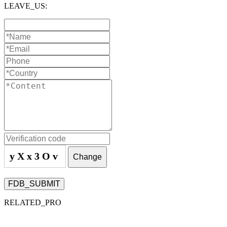
LEAVE_US:
yXx3Ov
Change
FDB_SUBMIT
RELATED_PRO