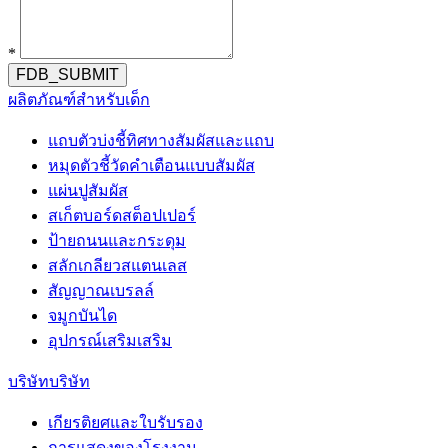
*
FDB_SUBMIT
ผลิตภัณฑ์สำหรับเด็ก
แถบตัวบ่งชี้ทิศทางสัมผัสและแถบ
หมุดตัวชี้วัดคำเตือนแบบสัมผัส
แผ่นปูสัมผัส
สเก็ตบอร์ดสต็อปเปอร์
ป้ายถนนและกระดุม
สลักเกลียวสแตนเลส
สัญญาณเบรลล์
จมูกบันได
อุปกรณ์เสริมเสริม
บริษัทบริษัท
เกียรติยศและใบรับรอง
การแสดงของโรงงาน