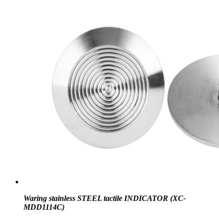
Waring stainless STEEL tactile INDICATOR (XC-
MDD1114C)