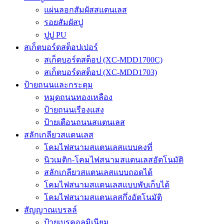
แผ่นลอกสัมผัสสแตนเลส
รอยสัมผัสปู
ปูปู PU
สเก็ตบอร์ดสต็อปเปอร์
สเก็ตบอร์ดสต็อป (XC-MDD1700C)
สเก็ตบอร์ดสต็อป (XC-MDD1703)
ป้ายถนนและกระดุม
หมุดถนนทองเหลือง
ป้ายถนนเรืองแสง
ป้ายเตือนถนนสแตนเลส
สลักเกลียวสแตนเลส
โคมไฟสนามสแตนเลสแบบคงที่
นิวเมติก-โคมไฟสนามสแตนเลสอัตโนมัติ
สลักเกลียวสแตนเลสแบบถอดได้
โคมไฟสนามสแตนเลสแบบพับเก็บได้
โคมไฟสนามสแตนเลสกึ่งอัตโนมัติ
สัญญาณเบรลล์
ป้ายเบรคอลูมิเนียม