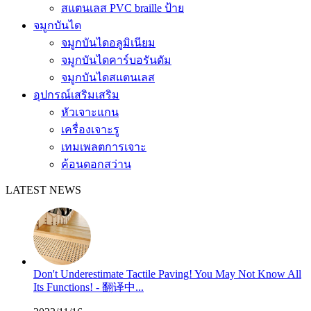
สแตนเลส PVC braille ป้าย
จมูกบันได
จมูกบันไดอลูมิเนียม
จมูกบันไดคาร์บอรันดัม
จมูกบันไดสแตนเลส
อุปกรณ์เสริมเสริม
หัวเจาะแกน
เครื่องเจาะรู
เทมเพลตการเจาะ
ค้อนดอกสว่าน
LATEST NEWS
Don't Underestimate Tactile Paving! You May Not Know All
Its Functions! - 翻译中...