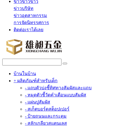
ข่าวข่าวข่าว
ข่าวบริษัท
ข่าวอุตสาหกรรม
การจัดนิทรรศการ
ติดต่อเราได้เลย
บ้านในบ้าน
+
ผลิตภัณฑ์สำหรับเด็ก
-
แถบตัวบ่งชี้ทิศทางสัมผัสและแถบ
-
หมุดตัวชี้วัดคำเตือนแบบสัมผัส
-
แผ่นปูสัมผัส
-
สเก็ตบอร์ดสต็อปเปอร์
-
ป้ายถนนและกระดุม
-
สลักเกลียวสแตนเลส