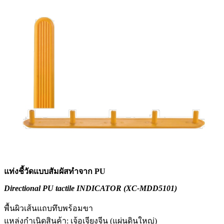
แท่งชี้วัดแบบสัมผัสทำจาก PU
Directional PU tactile INDICATOR (XC-MDD5101)
พื้นผิวเส้นแถบทึบพร้อมขา
แหล่งกำเนิดสินค้า: เจ้อเจียงจีน (แผ่นดินใหญ่)