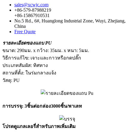
sales@xcwjc.com
+86-579-87988219
+86-15867910531
No.5 Rd., 6#, Huanglong Industrial Zone, Wuyi, Zhejiang,
China
Free Quote
รายละเอียดของแถบ PU
ขนาด: 290มม. x กว้าง: 35มม. x หนา: 5มม.
วิธีการแก้ไข: เจาะและกาวหรือกดปลั๊ก
ประเภทสัมผัส: ทิศทาง
สถานที่ตั้ง: ในร่มกลางแจ้ง
วัสดุ: PU
การบรรจุ: 3ชิ้นต่อกล่อง3000ชิ้น/พาเลท
โปรดดูแกลเลอรี่สำหรับภาพเพิ่มเติม