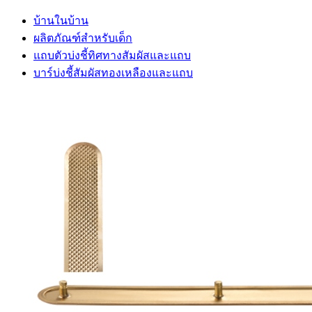
บ้านในบ้าน
ผลิตภัณฑ์สำหรับเด็ก
แถบตัวบ่งชี้ทิศทางสัมผัสและแถบ
บาร์บ่งชี้สัมผัสทองเหลืองและแถบ