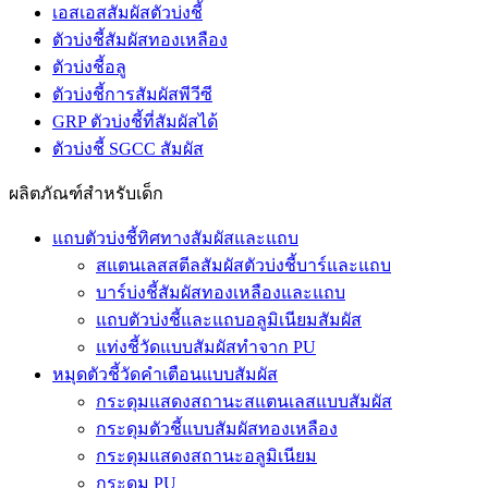
เอสเอสสัมผัสตัวบ่งชี้
ตัวบ่งชี้สัมผัสทองเหลือง
ตัวบ่งชี้อลู
ตัวบ่งชี้การสัมผัสพีวีซี
GRP ตัวบ่งชี้ที่สัมผัสได้
ตัวบ่งชี้ SGCC สัมผัส
ผลิตภัณฑ์สำหรับเด็ก
แถบตัวบ่งชี้ทิศทางสัมผัสและแถบ
สแตนเลสสตีลสัมผัสตัวบ่งชี้บาร์และแถบ
บาร์บ่งชี้สัมผัสทองเหลืองและแถบ
แถบตัวบ่งชี้และแถบอลูมิเนียมสัมผัส
แท่งชี้วัดแบบสัมผัสทำจาก PU
หมุดตัวชี้วัดคำเตือนแบบสัมผัส
กระดุมแสดงสถานะสแตนเลสแบบสัมผัส
กระดุมตัวชี้แบบสัมผัสทองเหลือง
กระดุมแสดงสถานะอลูมิเนียม
กระดุม PU