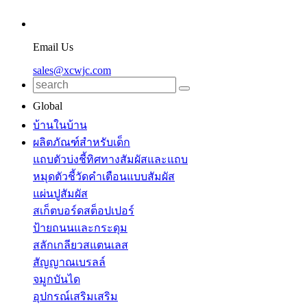
Email Us
sales@xcwjc.com
Global
บ้านในบ้าน
ผลิตภัณฑ์สำหรับเด็ก
แถบตัวบ่งชี้ทิศทางสัมผัสและแถบ
หมุดตัวชี้วัดคำเตือนแบบสัมผัส
แผ่นปูสัมผัส
สเก็ตบอร์ดสต็อปเปอร์
ป้ายถนนและกระดุม
สลักเกลียวสแตนเลส
สัญญาณเบรลล์
จมูกบันได
อุปกรณ์เสริมเสริม