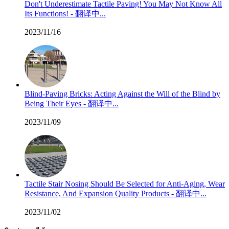
Don't Underestimate Tactile Paving! You May Not Know All
Its Functions! - 翻译中...
2023/11/16
Blind-Paving Bricks: Acting Against the Will of the Blind by
Being Their Eyes - 翻译中...
2023/11/09
Tactile Stair Nosing Should Be Selected for Anti-Aging, Wear
Resistance, And Expansion Quality Products - 翻译中...
2023/11/02