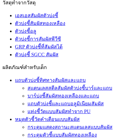
วัสดุทำจากวัสดุ
เอสเอสสัมผัสตัวบ่งชี้
ตัวบ่งชี้สัมผัสทองเหลือง
ตัวบ่งชี้อลู
ตัวบ่งชี้การสัมผัสพีวีซี
GRP ตัวบ่งชี้ที่สัมผัสได้
ตัวบ่งชี้ SGCC สัมผัส
ผลิตภัณฑ์สำหรับเด็ก
แถบตัวบ่งชี้ทิศทางสัมผัสและแถบ
สแตนเลสสตีลสัมผัสตัวบ่งชี้บาร์และแถบ
บาร์บ่งชี้สัมผัสทองเหลืองและแถบ
แถบตัวบ่งชี้และแถบอลูมิเนียมสัมผัส
แท่งชี้วัดแบบสัมผัสทำจาก PU
หมุดตัวชี้วัดคำเตือนแบบสัมผัส
กระดุมแสดงสถานะสแตนเลสแบบสัมผัส
กระดุมตัวชี้แบบสัมผัสทองเหลือง