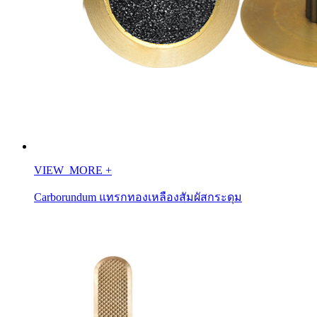
VIEW_MORE
+
Carborundum แทรกทองเหลืองสัมผัสกระดุม