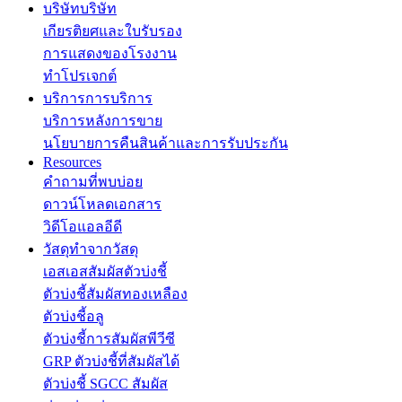
บริษัทบริษัท
เกียรติยศและใบรับรอง
การแสดงของโรงงาน
ทำโปรเจกต์
บริการการบริการ
บริการหลังการขาย
นโยบายการคืนสินค้าและการรับประกัน
Resources
คำถามที่พบบ่อย
ดาวน์โหลดเอกสาร
วิดีโอแอลอีดี
วัสดุทำจากวัสดุ
เอสเอสสัมผัสตัวบ่งชี้
ตัวบ่งชี้สัมผัสทองเหลือง
ตัวบ่งชี้อลู
ตัวบ่งชี้การสัมผัสพีวีซี
GRP ตัวบ่งชี้ที่สัมผัสได้
ตัวบ่งชี้ SGCC สัมผัส