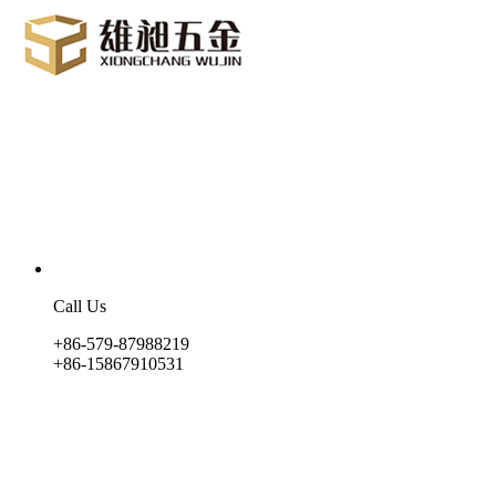
Call Us
+86-579-87988219
+86-15867910531