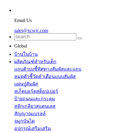
Email Us
sales@xcwjc.com
Global
บ้านในบ้าน
ผลิตภัณฑ์สำหรับเด็ก
แถบตัวบ่งชี้ทิศทางสัมผัสและแถบ
หมุดตัวชี้วัดคำเตือนแบบสัมผัส
แผ่นปูสัมผัส
สเก็ตบอร์ดสต็อปเปอร์
ป้ายถนนและกระดุม
สลักเกลียวสแตนเลส
สัญญาณเบรลล์
จมูกบันได
อุปกรณ์เสริมเสริม