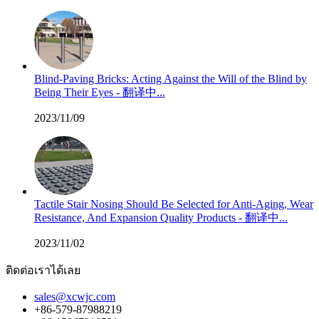
Blind-Paving Bricks: Acting Against the Will of the Blind by
Being Their Eyes - 翻译中...
2023/11/09
Tactile Stair Nosing Should Be Selected for Anti-Aging, Wear
Resistance, And Expansion Quality Products - 翻译中...
2023/11/02
ติดต่อเราได้เลย
sales@xcwjc.com
+86-579-87988219