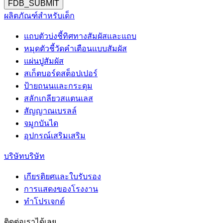
FDB_SUBMIT
ผลิตภัณฑ์สำหรับเด็ก
แถบตัวบ่งชี้ทิศทางสัมผัสและแถบ
หมุดตัวชี้วัดคำเตือนแบบสัมผัส
แผ่นปูสัมผัส
สเก็ตบอร์ดสต็อปเปอร์
ป้ายถนนและกระดุม
สลักเกลียวสแตนเลส
สัญญาณเบรลล์
จมูกบันได
อุปกรณ์เสริมเสริม
บริษัทบริษัท
เกียรติยศและใบรับรอง
การแสดงของโรงงาน
ทำโปรเจกต์
ติดต่อเราได้เลย