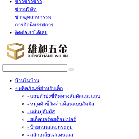
ข่าวข่าวข่าว
ข่าวบริษัท
ข่าวอุตสาหกรรม
การจัดนิทรรศการ
ติดต่อเราได้เลย
บ้านในบ้าน
+
ผลิตภัณฑ์สำหรับเด็ก
-
แถบตัวบ่งชี้ทิศทางสัมผัสและแถบ
-
หมุดตัวชี้วัดคำเตือนแบบสัมผัส
-
แผ่นปูสัมผัส
-
สเก็ตบอร์ดสต็อปเปอร์
-
ป้ายถนนและกระดุม
-
สลักเกลียวสแตนเลส