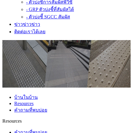
-
ตัวบ่งชี้การสัมผัสพีวีซี
-
GRP ตัวบ่งชี้ที่สัมผัสได้
-
ตัวบ่งชี้ SGCC สัมผัส
ข่าวข่าวข่าว
ติดต่อเราได้เลย
บ้านในบ้าน
Resources
คำถามที่พบบ่อย
Resources
คำถามที่พบบ่อย