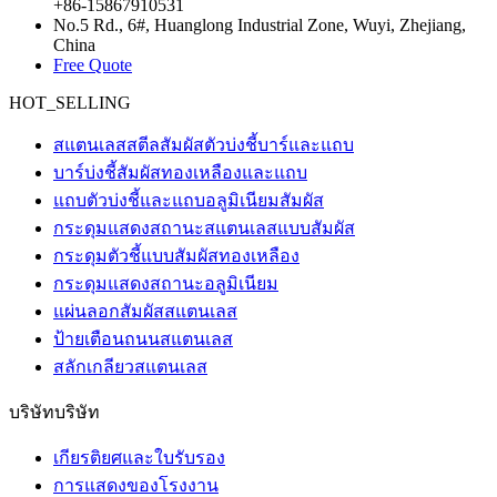
+86-15867910531
No.5 Rd., 6#, Huanglong Industrial Zone, Wuyi, Zhejiang,
China
Free Quote
HOT_SELLING
สแตนเลสสตีลสัมผัสตัวบ่งชี้บาร์และแถบ
บาร์บ่งชี้สัมผัสทองเหลืองและแถบ
แถบตัวบ่งชี้และแถบอลูมิเนียมสัมผัส
กระดุมแสดงสถานะสแตนเลสแบบสัมผัส
กระดุมตัวชี้แบบสัมผัสทองเหลือง
กระดุมแสดงสถานะอลูมิเนียม
แผ่นลอกสัมผัสสแตนเลส
ป้ายเตือนถนนสแตนเลส
สลักเกลียวสแตนเลส
บริษัทบริษัท
เกียรติยศและใบรับรอง
การแสดงของโรงงาน