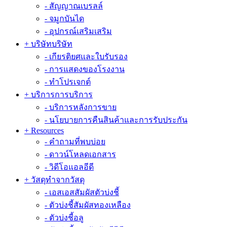
-
สัญญาณเบรลล์
-
จมูกบันได
-
อุปกรณ์เสริมเสริม
+
บริษัทบริษัท
-
เกียรติยศและใบรับรอง
-
การแสดงของโรงงาน
-
ทำโปรเจกต์
+
บริการการบริการ
-
บริการหลังการขาย
-
นโยบายการคืนสินค้าและการรับประกัน
+
Resources
-
คำถามที่พบบ่อย
-
ดาวน์โหลดเอกสาร
-
วิดีโอแอลอีดี
+
วัสดุทำจากวัสดุ
-
เอสเอสสัมผัสตัวบ่งชี้
-
ตัวบ่งชี้สัมผัสทองเหลือง
-
ตัวบ่งชี้อลู