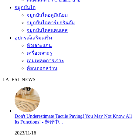
จมูกบันได
จมูกบันไดอลูมิเนียม
จมูกบันไดคาร์บอรันดัม
จมูกบันไดสแตนเลส
อุปกรณ์เสริมเสริม
หัวเจาะแกน
เครื่องเจาะรู
เทมเพลตการเจาะ
ค้อนดอกสว่าน
LATEST NEWS
Don't Underestimate Tactile Paving! You May Not Know All
Its Functions! - 翻译中...
2023/11/16