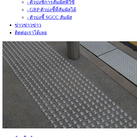
-
ตัวบ่งชี้การสัมผัสพีวีซี
-
GRP ตัวบ่งชี้ที่สัมผัสได้
-
ตัวบ่งชี้ SGCC สัมผัส
ข่าวข่าวข่าว
ติดต่อเราได้เลย