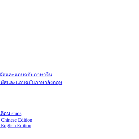
มผัสและแถบฉบับภาษาจีน
สัมผัสและแถบฉบับภาษาอังกฤษ
ตือน studs
hinese Edition
nglish Edition