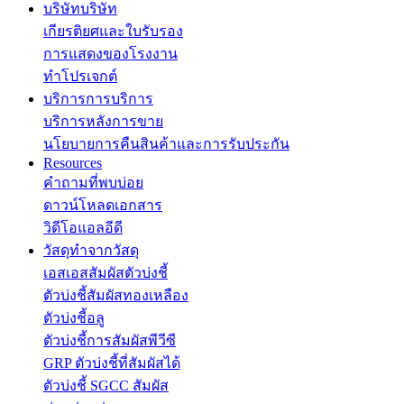
บริษัทบริษัท
เกียรติยศและใบรับรอง
การแสดงของโรงงาน
ทำโปรเจกต์
บริการการบริการ
บริการหลังการขาย
นโยบายการคืนสินค้าและการรับประกัน
Resources
คำถามที่พบบ่อย
ดาวน์โหลดเอกสาร
วิดีโอแอลอีดี
วัสดุทำจากวัสดุ
เอสเอสสัมผัสตัวบ่งชี้
ตัวบ่งชี้สัมผัสทองเหลือง
ตัวบ่งชี้อลู
ตัวบ่งชี้การสัมผัสพีวีซี
GRP ตัวบ่งชี้ที่สัมผัสได้
ตัวบ่งชี้ SGCC สัมผัส