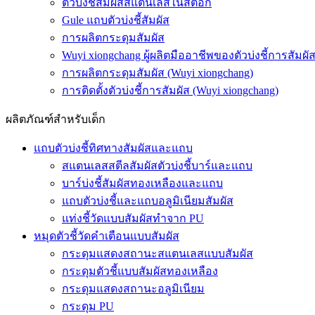
ตัวบ่งชี้สัมผัสสแตนเลสในสต็อก
Gule แถบตัวบ่งชี้สัมผัส
การผลิตกระดุมสัมผัส
Wuyi xiongchang ผู้ผลิตมืออาชีพของตัวบ่งชี้การสัมผั
การผลิตกระดุมสัมผัส (Wuyi xiongchang)
การติดตั้งตัวบ่งชี้การสัมผัส (Wuyi xiongchang)
ผลิตภัณฑ์สำหรับเด็ก
แถบตัวบ่งชี้ทิศทางสัมผัสและแถบ
สแตนเลสสตีลสัมผัสตัวบ่งชี้บาร์และแถบ
บาร์บ่งชี้สัมผัสทองเหลืองและแถบ
แถบตัวบ่งชี้และแถบอลูมิเนียมสัมผัส
แท่งชี้วัดแบบสัมผัสทำจาก PU
หมุดตัวชี้วัดคำเตือนแบบสัมผัส
กระดุมแสดงสถานะสแตนเลสแบบสัมผัส
กระดุมตัวชี้แบบสัมผัสทองเหลือง
กระดุมแสดงสถานะอลูมิเนียม
กระดุม PU