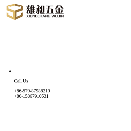
Call Us
+86-579-87988219
+86-15867910531