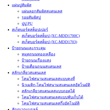
แผ่นปูสัมผัส
แผ่นลอกสัมผัสสแตนเลส
รอยสัมผัสปู
ปูปู PU
สเก็ตบอร์ดสต็อปเปอร์
สเก็ตบอร์ดสต็อป (XC-MDD1700C)
สเก็ตบอร์ดสต็อป (XC-MDD1703)
ป้ายถนนและกระดุม
หมุดถนนทองเหลือง
ป้ายถนนเรืองแสง
ป้ายเตือนถนนสแตนเลส
สลักเกลียวสแตนเลส
โคมไฟสนามสแตนเลสแบบคงที่
นิวเมติก-โคมไฟสนามสแตนเลสอัตโนมัติ
สลักเกลียวสแตนเลสแบบถอดได้
โคมไฟสนามสแตนเลสแบบพับเก็บได้
โคมไฟสนามสแตนเลสกึ่งอัตโนมัติ
สัญญาณเบรลล์