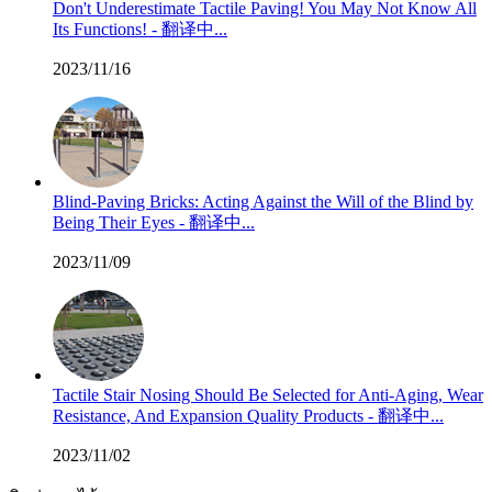
Don't Underestimate Tactile Paving! You May Not Know All
Its Functions! - 翻译中...
2023/11/16
Blind-Paving Bricks: Acting Against the Will of the Blind by
Being Their Eyes - 翻译中...
2023/11/09
Tactile Stair Nosing Should Be Selected for Anti-Aging, Wear
Resistance, And Expansion Quality Products - 翻译中...
2023/11/02