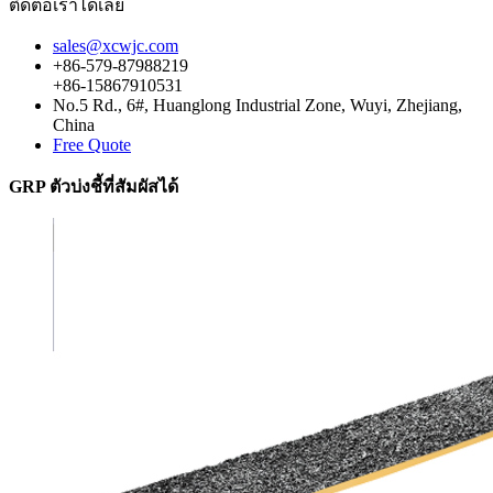
ติดต่อเราได้เลย
sales@xcwjc.com
+86-579-87988219
+86-15867910531
No.5 Rd., 6#, Huanglong Industrial Zone, Wuyi, Zhejiang,
China
Free Quote
GRP ตัวบ่งชี้ที่สัมผัสได้