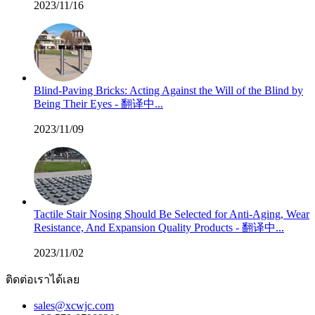
2023/11/16
Blind-Paving Bricks: Acting Against the Will of the Blind by
Being Their Eyes - 翻译中...
2023/11/09
Tactile Stair Nosing Should Be Selected for Anti-Aging, Wear
Resistance, And Expansion Quality Products - 翻译中...
2023/11/02
ติดต่อเราได้เลย
sales@xcwjc.com