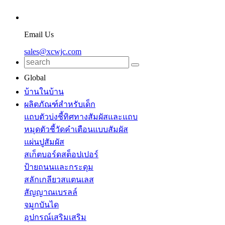
Email Us
sales@xcwjc.com
Global
บ้านในบ้าน
ผลิตภัณฑ์สำหรับเด็ก
แถบตัวบ่งชี้ทิศทางสัมผัสและแถบ
หมุดตัวชี้วัดคำเตือนแบบสัมผัส
แผ่นปูสัมผัส
สเก็ตบอร์ดสต็อปเปอร์
ป้ายถนนและกระดุม
สลักเกลียวสแตนเลส
สัญญาณเบรลล์
จมูกบันได
อุปกรณ์เสริมเสริม