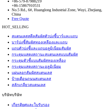
+86-579-87988219
+86-15867910531
No.5 Rd., 6#, Huanglong Industrial Zone, Wuyi, Zhejiang,
China
Free Quote
HOT_SELLING
สแตนเลสสตีลสัมผัสตัวบ่งชี้บาร์และแถบ
บาร์บ่งชี้สัมผัสทองเหลืองและแถบ
แถบตัวบ่งชี้และแถบอลูมิเนียมสัมผัส
กระดุมแสดงสถานะสแตนเลสแบบสัมผัส
กระดุมตัวชี้แบบสัมผัสทองเหลือง
กระดุมแสดงสถานะอลูมิเนียม
แผ่นลอกสัมผัสสแตนเลส
ป้ายเตือนถนนสแตนเลส
สลักเกลียวสแตนเลส
บริษัทบริษัท
เกียรติยศและใบรับรอง