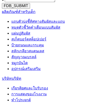
*
FDB_SUBMIT
ผลิตภัณฑ์สำหรับเด็ก
แถบตัวบ่งชี้ทิศทางสัมผัสและแถบ
หมุดตัวชี้วัดคำเตือนแบบสัมผัส
แผ่นปูสัมผัส
สเก็ตบอร์ดสต็อปเปอร์
ป้ายถนนและกระดุม
สลักเกลียวสแตนเลส
สัญญาณเบรลล์
จมูกบันได
อุปกรณ์เสริมเสริม
บริษัทบริษัท
เกียรติยศและใบรับรอง
การแสดงของโรงงาน
ทำโปรเจกต์