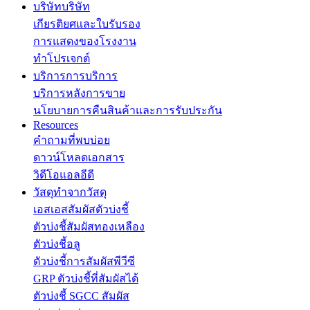
บริษัทบริษัท
เกียรติยศและใบรับรอง
การแสดงของโรงงาน
ทำโปรเจกต์
บริการการบริการ
บริการหลังการขาย
นโยบายการคืนสินค้าและการรับประกัน
Resources
คำถามที่พบบ่อย
ดาวน์โหลดเอกสาร
วิดีโอแอลอีดี
วัสดุทำจากวัสดุ
เอสเอสสัมผัสตัวบ่งชี้
ตัวบ่งชี้สัมผัสทองเหลือง
ตัวบ่งชี้อลู
ตัวบ่งชี้การสัมผัสพีวีซี
GRP ตัวบ่งชี้ที่สัมผัสได้
ตัวบ่งชี้ SGCC สัมผัส