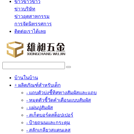
ข่าวข่าวข่าว
ข่าวบริษัท
ข่าวอุตสาหกรรม
การจัดนิทรรศการ
ติดต่อเราได้เลย
บ้านในบ้าน
+
ผลิตภัณฑ์สำหรับเด็ก
-
แถบตัวบ่งชี้ทิศทางสัมผัสและแถบ
-
หมุดตัวชี้วัดคำเตือนแบบสัมผัส
-
แผ่นปูสัมผัส
-
สเก็ตบอร์ดสต็อปเปอร์
-
ป้ายถนนและกระดุม
-
สลักเกลียวสแตนเลส