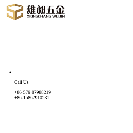
Call Us
+86-579-87988219
+86-15867910531