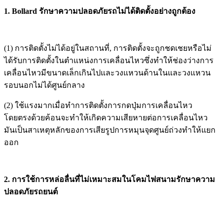
1. Bollard รักษาความปลอดภัยรถไม่ได้ติดตั้งอย่างถูกต้อง
(1) การติดตั้งไม่ได้อยู่ในสถานที่, การติดตั้งจะถูกชดเชยหรือไม่
ได้รับการติดตั้งในตำแหน่งการเคลื่อนไหวซึ่งทำให้ช่องว่างการ
เคลื่อนไหวมีขนาดเล็กเกินไปและวงแหวนด้านในและวงแหวน
รอบนอกไม่ได้ศูนย์กลาง
(2) ใช้แรงมากเมื่อทำการติดตั้งการกดปุ่มการเคลื่อนไหว
โดยตรงด้วยค้อนจะทำให้เกิดความเสียหายต่อการเคลื่อนไหว
มันเป็นสาเหตุหลักของการเสียรูปการหมุนจุดศูนย์ถ่วงทำให้แยก
ออก
2. การใช้การหล่อลื่นที่ไม่เหมาะสมในโคมไฟสนามรักษาความ
ปลอดภัยรถยนต์