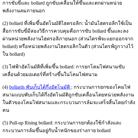
การขับขี่และ bollard ถูกขับเคลื่อนให้ขึ้นและตกผ่านหน่วย
พลังงานลมภายนอก
(2) bollard ที่เพิ่มขึ้นอัตโนมัติไฮดรอลิก: น้ำมันไฮดรอลิกใช้เป็น
สื่อการขับขี่มีสองวิธีการควบคุมคือการขับ bollard ขึ้นและลง
ผ่านหน่วยพลังงานไฮดรอลิภายนอก (ส่วนไดรฟ์จะแยกออกจาก
bollard) หรือหน่วยพลังงานไฮดรอลิกในตัว (ส่วนไดรฟ์ถูกวางไว้
ใน bollard)
(3) ไฟฟ้าอัตโนมัติที่เพิ่มขึ้น bollard: การยกโคมไฟสนามขับ
เคลื่อนด้วยมอเตอร์ที่สร้างขึ้นในโคมไฟสนาม
(4)
bollards พับเก็บได้กึ่งอัตโนมัติ
: กระบวนการยกของโคมไฟ
สนามแบบพับเก็บได้กึ่งอัตโนมัติถูกขับเคลื่อนโดยหน่วยพลังงาน
ในตัวของโคมไฟสนามและกระบวนการล้มจะเสร็จสิ้นโดยกำลัง
คน
(5) Pull-up Rising bollard: กระบวนการยกต้องใช้กำลังและ
กระบวนการล้มขึ้นอยู่กับน้ำหนักของร่างกาย bollard