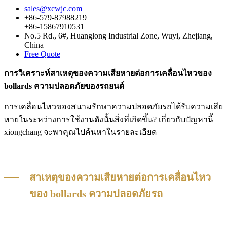
sales@xcwjc.com
+86-579-87988219
+86-15867910531
No.5 Rd., 6#, Huanglong Industrial Zone, Wuyi, Zhejiang,
China
Free Quote
การวิเคราะห์สาเหตุของความเสียหายต่อการเคลื่อนไหวของ
bollards ความปลอดภัยของรถยนต์
การเคลื่อนไหวของสนามรักษาความปลอดภัยรถได้รับความเสีย
หายในระหว่างการใช้งานดังนั้นสิ่งที่เกิดขึ้น? เกี่ยวกับปัญหานี้
xiongchang จะพาคุณไปค้นหาในรายละเอียด
สาเหตุของความเสียหายต่อการเคลื่อนไหว
ของ bollards ความปลอดภัยรถ