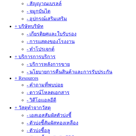
-
สัญญาณเบรลล์
-
จมูกบันได
-
อุปกรณ์เสริมเสริม
+
บริษัทบริษัท
-
เกียรติยศและใบรับรอง
-
การแสดงของโรงงาน
-
ทำโปรเจกต์
+
บริการการบริการ
-
บริการหลังการขาย
-
นโยบายการคืนสินค้าและการรับประกัน
+
Resources
-
คำถามที่พบบ่อย
-
ดาวน์โหลดเอกสาร
-
วิดีโอแอลอีดี
+
วัสดุทำจากวัสดุ
-
เอสเอสสัมผัสตัวบ่งชี้
-
ตัวบ่งชี้สัมผัสทองเหลือง
-
ตัวบ่งชี้อลู