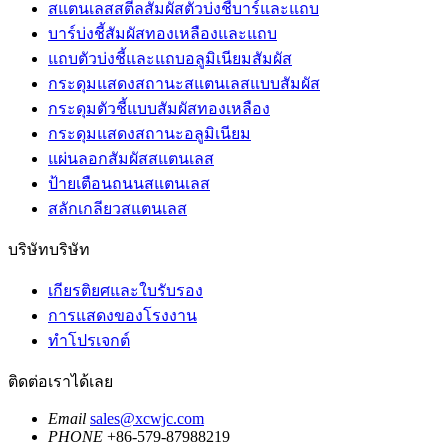
สแตนเลสสตีลสัมผัสตัวบ่งชี้บาร์และแถบ
บาร์บ่งชี้สัมผัสทองเหลืองและแถบ
แถบตัวบ่งชี้และแถบอลูมิเนียมสัมผัส
กระดุมแสดงสถานะสแตนเลสแบบสัมผัส
กระดุมตัวชี้แบบสัมผัสทองเหลือง
กระดุมแสดงสถานะอลูมิเนียม
แผ่นลอกสัมผัสสแตนเลส
ป้ายเตือนถนนสแตนเลส
สลักเกลียวสแตนเลส
บริษัทบริษัท
เกียรติยศและใบรับรอง
การแสดงของโรงงาน
ทำโปรเจกต์
ติดต่อเราได้เลย
Email
sales@xcwjc.com
PHONE
+86-579-87988219