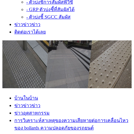
-
ตัวบ่งชี้การสัมผัสพีวีซี
-
GRP ตัวบ่งชี้ที่สัมผัสได้
-
ตัวบ่งชี้ SGCC สัมผัส
ข่าวข่าวข่าว
ติดต่อเราได้เลย
บ้านในบ้าน
ข่าวข่าวข่าว
ข่าวอุตสาหกรรม
การวิเคราะห์สาเหตุของความเสียหายต่อการเคลื่อนไหว
ของ bollards ความปลอดภัยของรถยนต์