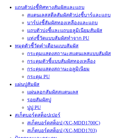
แถบตัวบ่งชี้ทิศทางสัมผัสและแถบ
สแตนเลสสตีลสัมผัสตัวบ่งชี้บาร์และแถบ
บาร์บ่งชี้สัมผัสทองเหลืองและแถบ
แถบตัวบ่งชี้และแถบอลูมิเนียมสัมผัส
แท่งชี้วัดแบบสัมผัสทำจาก PU
หมุดตัวชี้วัดคำเตือนแบบสัมผัส
กระดุมแสดงสถานะสแตนเลสแบบสัมผัส
กระดุมตัวชี้แบบสัมผัสทองเหลือง
กระดุมแสดงสถานะอลูมิเนียม
กระดุม PU
แผ่นปูสัมผัส
แผ่นลอกสัมผัสสแตนเลส
รอยสัมผัสปู
ปูปู PU
สเก็ตบอร์ดสต็อปเปอร์
สเก็ตบอร์ดสต็อป (XC-MDD1700C)
สเก็ตบอร์ดสต็อป (XC-MDD1703)