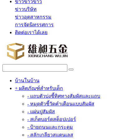
ข่าวข่าวข่าว
ข่าวบริษัท
ข่าวอุตสาหกรรม
การจัดนิทรรศการ
ติดต่อเราได้เลย
บ้านในบ้าน
+
ผลิตภัณฑ์สำหรับเด็ก
-
แถบตัวบ่งชี้ทิศทางสัมผัสและแถบ
-
หมุดตัวชี้วัดคำเตือนแบบสัมผัส
-
แผ่นปูสัมผัส
-
สเก็ตบอร์ดสต็อปเปอร์
-
ป้ายถนนและกระดุม
-
สลักเกลียวสแตนเลส