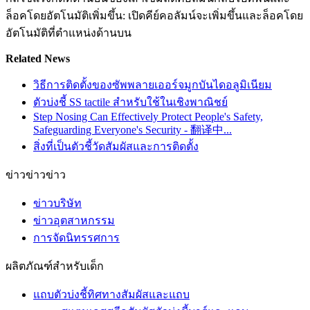
ล็อคโดยอัตโนมัติเพิ่มขึ้น: เปิดคีย์คอลัมน์จะเพิ่มขึ้นและล็อคโดย
อัตโนมัติที่ตำแหน่งด้านบน
Related News
วิธีการติดตั้งของซัพพลายเออร์จมูกบันไดอลูมิเนียม
ตัวบ่งชี้ SS tactile สำหรับใช้ในเชิงพาณิชย์
Step Nosing Can Effectively Protect People's Safety,
Safeguarding Everyone's Security - 翻译中...
สิ่งที่เป็นตัวชี้วัดสัมผัสและการติดตั้ง
ข่าวข่าวข่าว
ข่าวบริษัท
ข่าวอุตสาหกรรม
การจัดนิทรรศการ
ผลิตภัณฑ์สำหรับเด็ก
แถบตัวบ่งชี้ทิศทางสัมผัสและแถบ