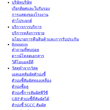
บริษัทบริษัท
เกียรติยศและใบรับรอง
การแสดงของโรงงาน
ทำโปรเจกต์
บริการการบริการ
บริการหลังการขาย
นโยบายการคืนสินค้าและการรับประกัน
Resources
คำถามที่พบบ่อย
ดาวน์โหลดเอกสาร
วิดีโอแอลอีดี
วัสดุทำจากวัสดุ
เอสเอสสัมผัสตัวบ่งชี้
ตัวบ่งชี้สัมผัสทองเหลือง
ตัวบ่งชี้อลู
ตัวบ่งชี้การสัมผัสพีวีซี
GRP ตัวบ่งชี้ที่สัมผัสได้
ตัวบ่งชี้ SGCC สัมผัส