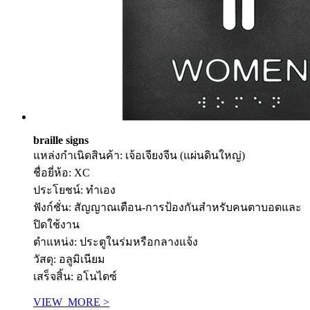
braille signs
แหล่งกำเนิดสินค้า: เจ้อเจียงจีน (แผ่นดินใหญ่)
ชื่อยี่ห้อ: XC
ประโยชน์: ทำเอง
ฟังก์ชั่น: สัญญาณเตือน-การป้องกันสำหรับคนตาบอดและ
ปิดใช้งาน
ตำแหน่ง: ประตูในร่มหรือกลางแจ้ง
วัสดุ: อลูมิเนียม
เสร็จสิ้น: อโนไดซ์
VIEW_MORE >