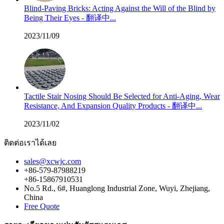
Blind-Paving Bricks: Acting Against the Will of the Blind by
Being Their Eyes - 翻译中...
2023/11/09
Tactile Stair Nosing Should Be Selected for Anti-Aging, Wear
Resistance, And Expansion Quality Products - 翻译中...
2023/11/02
ติดต่อเราได้เลย
sales@xcwjc.com
+86-579-87988219
+86-15867910531
No.5 Rd., 6#, Huanglong Industrial Zone, Wuyi, Zhejiang,
China
Free Quote