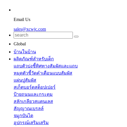
Email Us
sales@xcwjc.com
Global
บ้านในบ้าน
ผลิตภัณฑ์สำหรับเด็ก
แถบตัวบ่งชี้ทิศทางสัมผัสและแถบ
หมุดตัวชี้วัดคำเตือนแบบสัมผัส
แผ่นปูสัมผัส
สเก็ตบอร์ดสต็อปเปอร์
ป้ายถนนและกระดุม
สลักเกลียวสแตนเลส
สัญญาณเบรลล์
จมูกบันได
อุปกรณ์เสริมเสริม