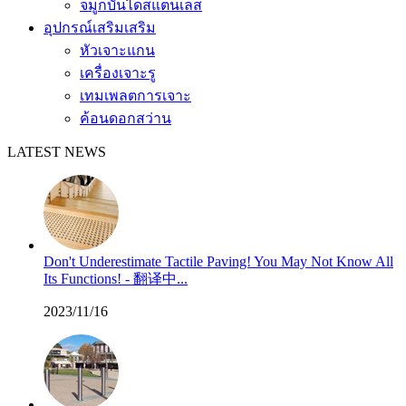
จมูกบันไดสแตนเลส
อุปกรณ์เสริมเสริม
หัวเจาะแกน
เครื่องเจาะรู
เทมเพลตการเจาะ
ค้อนดอกสว่าน
LATEST NEWS
Don't Underestimate Tactile Paving! You May Not Know All
Its Functions! - 翻译中...
2023/11/16