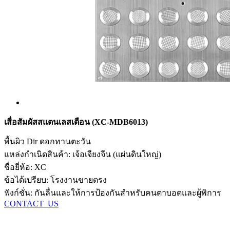
เสื่อสัมผัสสแตนเลสเตือน (XC-MDB6013)
พื้นผิว Dir ดอกทานตะวัน
แหล่งกำเนิดสินค้า: เจ้อเจียงจีน (แผ่นดินใหญ่)
ชื่อยี่ห้อ: XC
ข้อได้เปรียบ: โรงงานขายตรง
ฟังก์ชั่น: กันลื่นและให้การป้องกันสำหรับคนตาบอดและผู้พิการ
CONTACT_US