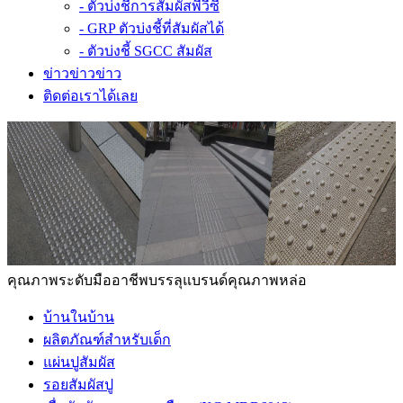
-
ตัวบ่งชี้การสัมผัสพีวีซี
-
GRP ตัวบ่งชี้ที่สัมผัสได้
-
ตัวบ่งชี้ SGCC สัมผัส
ข่าวข่าวข่าว
ติดต่อเราได้เลย
คุณภาพระดับมืออาชีพบรรลุแบรนด์คุณภาพหล่อ
บ้านในบ้าน
ผลิตภัณฑ์สำหรับเด็ก
แผ่นปูสัมผัส
รอยสัมผัสปู