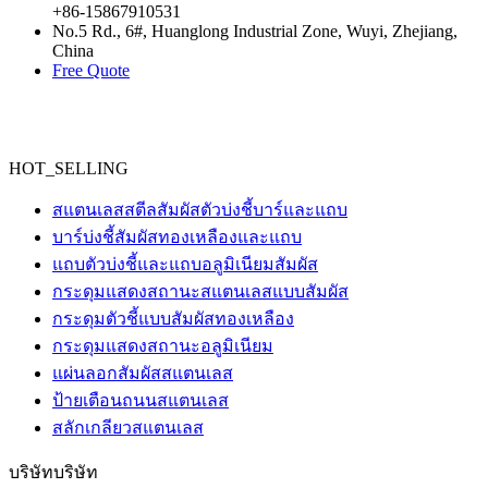
+86-15867910531
No.5 Rd., 6#, Huanglong Industrial Zone, Wuyi, Zhejiang,
China
Free Quote
HOT_SELLING
สแตนเลสสตีลสัมผัสตัวบ่งชี้บาร์และแถบ
บาร์บ่งชี้สัมผัสทองเหลืองและแถบ
แถบตัวบ่งชี้และแถบอลูมิเนียมสัมผัส
กระดุมแสดงสถานะสแตนเลสแบบสัมผัส
กระดุมตัวชี้แบบสัมผัสทองเหลือง
กระดุมแสดงสถานะอลูมิเนียม
แผ่นลอกสัมผัสสแตนเลส
ป้ายเตือนถนนสแตนเลส
สลักเกลียวสแตนเลส
บริษัทบริษัท