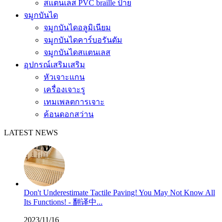
สแตนเลส PVC braille ป้าย
จมูกบันได
จมูกบันไดอลูมิเนียม
จมูกบันไดคาร์บอรันดัม
จมูกบันไดสแตนเลส
อุปกรณ์เสริมเสริม
หัวเจาะแกน
เครื่องเจาะรู
เทมเพลตการเจาะ
ค้อนดอกสว่าน
LATEST NEWS
Don't Underestimate Tactile Paving! You May Not Know All
Its Functions! - 翻译中...
2023/11/16