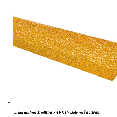
carborundum Modified SAFETY stair noร้องเพลง