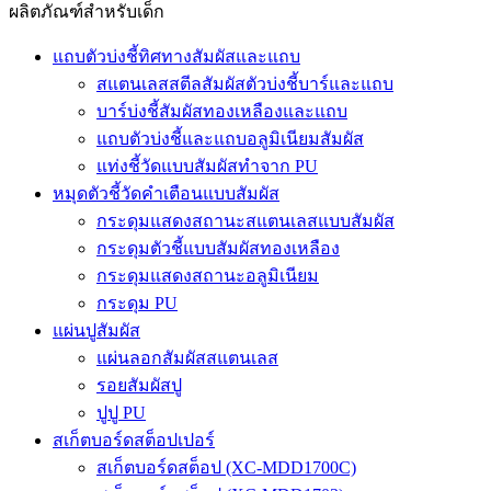
ผลิตภัณฑ์สำหรับเด็ก
แถบตัวบ่งชี้ทิศทางสัมผัสและแถบ
สแตนเลสสตีลสัมผัสตัวบ่งชี้บาร์และแถบ
บาร์บ่งชี้สัมผัสทองเหลืองและแถบ
แถบตัวบ่งชี้และแถบอลูมิเนียมสัมผัส
แท่งชี้วัดแบบสัมผัสทำจาก PU
หมุดตัวชี้วัดคำเตือนแบบสัมผัส
กระดุมแสดงสถานะสแตนเลสแบบสัมผัส
กระดุมตัวชี้แบบสัมผัสทองเหลือง
กระดุมแสดงสถานะอลูมิเนียม
กระดุม PU
แผ่นปูสัมผัส
แผ่นลอกสัมผัสสแตนเลส
รอยสัมผัสปู
ปูปู PU
สเก็ตบอร์ดสต็อปเปอร์
สเก็ตบอร์ดสต็อป (XC-MDD1700C)