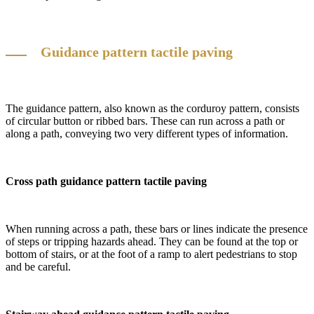
Guidance pattern tactile paving
The guidance pattern, also known as the corduroy pattern, consists
of circular button or ribbed bars. These can run across a path or
along a path, conveying two very different types of information.
Cross path guidance pattern tactile paving
When running across a path, these bars or lines indicate the presence
of steps or tripping hazards ahead. They can be found at the top or
bottom of stairs, or at the foot of a ramp to alert pedestrians to stop
and be careful.