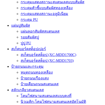
กระดุมแสดงสถานะสแตนเลสแบบสัมผัส
กระดุมตัวชี้แบบสัมผัสทองเหลือง
กระดุมแสดงสถานะอลูมิเนียม
กระดุม PU
แผ่นปูสัมผัส
แผ่นลอกสัมผัสสแตนเลส
รอยสัมผัสปู
ปูปู PU
สเก็ตบอร์ดสต็อปเปอร์
สเก็ตบอร์ดสต็อป (XC-MDD1700C)
สเก็ตบอร์ดสต็อป (XC-MDD1703)
ป้ายถนนและกระดุม
หมุดถนนทองเหลือง
ป้ายถนนเรืองแสง
ป้ายเตือนถนนสแตนเลส
สลักเกลียวสแตนเลส
โคมไฟสนามสแตนเลสแบบคงที่
นิวเมติก-โคมไฟสนามสแตนเลสอัตโนมัติ