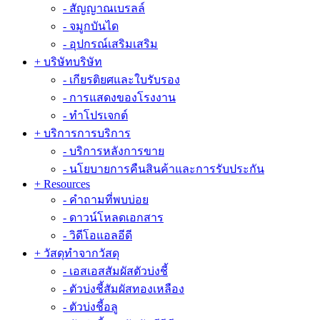
-
สัญญาณเบรลล์
-
จมูกบันได
-
อุปกรณ์เสริมเสริม
+
บริษัทบริษัท
-
เกียรติยศและใบรับรอง
-
การแสดงของโรงงาน
-
ทำโปรเจกต์
+
บริการการบริการ
-
บริการหลังการขาย
-
นโยบายการคืนสินค้าและการรับประกัน
+
Resources
-
คำถามที่พบบ่อย
-
ดาวน์โหลดเอกสาร
-
วิดีโอแอลอีดี
+
วัสดุทำจากวัสดุ
-
เอสเอสสัมผัสตัวบ่งชี้
-
ตัวบ่งชี้สัมผัสทองเหลือง
-
ตัวบ่งชี้อลู