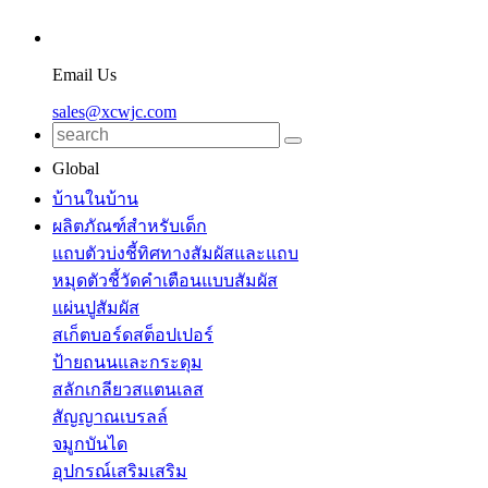
Email Us
sales@xcwjc.com
Global
บ้านในบ้าน
ผลิตภัณฑ์สำหรับเด็ก
แถบตัวบ่งชี้ทิศทางสัมผัสและแถบ
หมุดตัวชี้วัดคำเตือนแบบสัมผัส
แผ่นปูสัมผัส
สเก็ตบอร์ดสต็อปเปอร์
ป้ายถนนและกระดุม
สลักเกลียวสแตนเลส
สัญญาณเบรลล์
จมูกบันได
อุปกรณ์เสริมเสริม