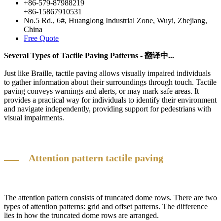
+86-579-87988219
+86-15867910531
No.5 Rd., 6#, Huanglong Industrial Zone, Wuyi, Zhejiang,
China
Free Quote
Several Types of Tactile Paving Patterns - 翻译中...
Just like Braille, tactile paving allows visually impaired individuals
to gather information about their surroundings through touch. Tactile
paving conveys warnings and alerts, or may mark safe areas. It
provides a practical way for individuals to identify their environment
and navigate independently, providing support for pedestrians with
visual impairments.
Attention pattern tactile paving
The attention pattern consists of truncated dome rows. There are two
types of attention patterns: grid and offset patterns. The difference
lies in how the truncated dome rows are arranged.