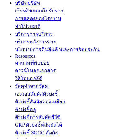
บริษัทบริษัท
เกียรติยศและใบรับรอง
การแสดงของโรงงาน
ทำโปรเจกต์
บริการการบริการ
บริการหลังการขาย
นโยบายการคืนสินค้าและการรับประกัน
Resources
คำถามที่พบบ่อย
ดาวน์โหลดเอกสาร
วิดีโอแอลอีดี
วัสดุทำจากวัสดุ
เอสเอสสัมผัสตัวบ่งชี้
ตัวบ่งชี้สัมผัสทองเหลือง
ตัวบ่งชี้อลู
ตัวบ่งชี้การสัมผัสพีวีซี
GRP ตัวบ่งชี้ที่สัมผัสได้
ตัวบ่งชี้ SGCC สัมผัส