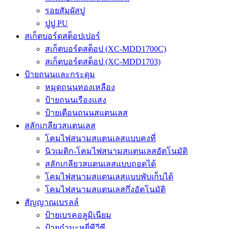
รอยสัมผัสปู
ปูปู PU
สเก็ตบอร์ดสต็อปเปอร์
สเก็ตบอร์ดสต็อป (XC-MDD1700C)
สเก็ตบอร์ดสต็อป (XC-MDD1703)
ป้ายถนนและกระดุม
หมุดถนนทองเหลือง
ป้ายถนนเรืองแสง
ป้ายเตือนถนนสแตนเลส
สลักเกลียวสแตนเลส
โคมไฟสนามสแตนเลสแบบคงที่
นิวเมติก-โคมไฟสนามสแตนเลสอัตโนมัติ
สลักเกลียวสแตนเลสแบบถอดได้
โคมไฟสนามสแตนเลสแบบพับเก็บได้
โคมไฟสนามสแตนเลสกึ่งอัตโนมัติ
สัญญาณเบรลล์
ป้ายเบรคอลูมิเนียม
ป้ายกำมะหยี่พีวีซี