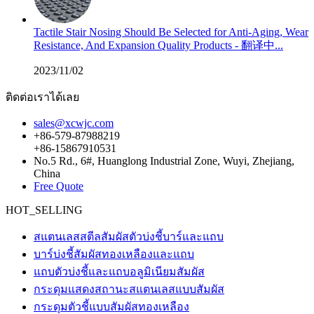
Tactile Stair Nosing Should Be Selected for Anti-Aging, Wear
Resistance, And Expansion Quality Products - 翻译中...
2023/11/02
ติดต่อเราได้เลย
sales@xcwjc.com
+86-579-87988219
+86-15867910531
No.5 Rd., 6#, Huanglong Industrial Zone, Wuyi, Zhejiang,
China
Free Quote
HOT_SELLING
สแตนเลสสตีลสัมผัสตัวบ่งชี้บาร์และแถบ
บาร์บ่งชี้สัมผัสทองเหลืองและแถบ
แถบตัวบ่งชี้และแถบอลูมิเนียมสัมผัส
กระดุมแสดงสถานะสแตนเลสแบบสัมผัส
กระดุมตัวชี้แบบสัมผัสทองเหลือง