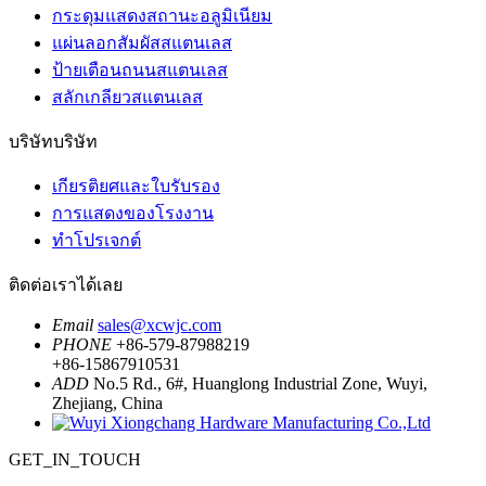
กระดุมแสดงสถานะอลูมิเนียม
แผ่นลอกสัมผัสสแตนเลส
ป้ายเตือนถนนสแตนเลส
สลักเกลียวสแตนเลส
บริษัทบริษัท
เกียรติยศและใบรับรอง
การแสดงของโรงงาน
ทำโปรเจกต์
ติดต่อเราได้เลย
Email
sales@xcwjc.com
PHONE
+86-579-87988219
+86-15867910531
ADD
No.5 Rd., 6#, Huanglong Industrial Zone, Wuyi,
Zhejiang, China
GET_IN_TOUCH