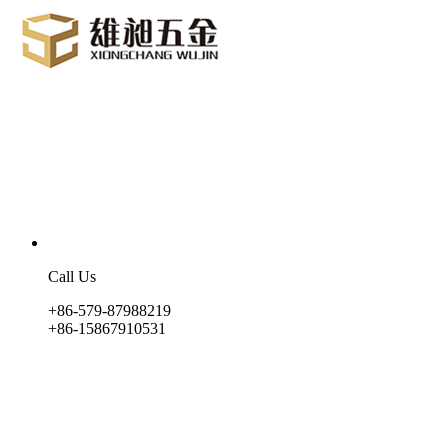
Call Us
+86-579-87988219
+86-15867910531