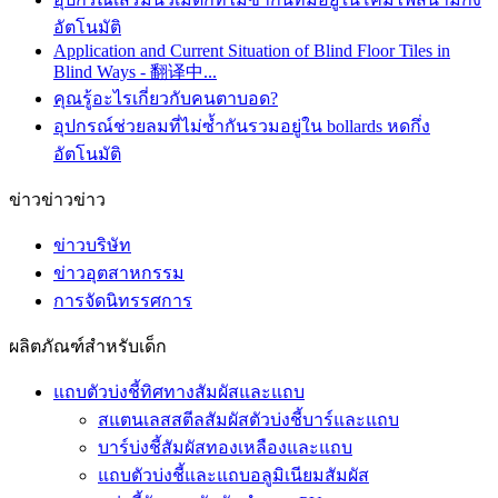
อัตโนมัติ
Application and Current Situation of Blind Floor Tiles in
Blind Ways - 翻译中...
คุณรู้อะไรเกี่ยวกับคนตาบอด?
อุปกรณ์ช่วยลมที่ไม่ซ้ำกันรวมอยู่ใน bollards หดกึ่ง
อัตโนมัติ
ข่าวข่าวข่าว
ข่าวบริษัท
ข่าวอุตสาหกรรม
การจัดนิทรรศการ
ผลิตภัณฑ์สำหรับเด็ก
แถบตัวบ่งชี้ทิศทางสัมผัสและแถบ
สแตนเลสสตีลสัมผัสตัวบ่งชี้บาร์และแถบ
บาร์บ่งชี้สัมผัสทองเหลืองและแถบ
แถบตัวบ่งชี้และแถบอลูมิเนียมสัมผัส