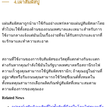
4.เผาสัมผัสปู
แผ่นสัมผัสเผาถูกนำมาใช้กันอย่างแพร่หลายแผ่นปูสัมผัสเผาโดย
ทั่วไปจะใช้ทั้งสองด้านของถนนเทศบาลและเหมาะสำหรับการ
ใช้งานกลางแจ้งแต่มันเป็นเรื่องง่ายที่จะได้รับสกปรกและยากที่
จะรักษาและทำความสะอาด
สถานที่ใช้งานของการจับสัมผัสของวัสดุที่แตกต่างกันจะแตก
ต่างกันหากคุณกำลังใช้มันในรัฐบาลเทศบาลหรือสถานีรถไฟ
ความเร็วสูงคุณสามารถใช้ปูสัมผัสเซรามิก; ถ้าคุณอยู่ในย่านที่
อยู่อาศัยหรือริมถนนคุณสามารถใช้วัสดุซีเมนต์ทั้งหมดใน
ทั้งหมดคุณสามารถเลือกผลิตภัณฑ์ปูสัมผัสที่เหมาะสมตาม
ความต้องการของคุณเอง
Related News
อุปกรณ์เสริมนิวเมติกที่ไม่ซ้ำกันที่มีอยู่ในโคมไฟสนามกึ่ง