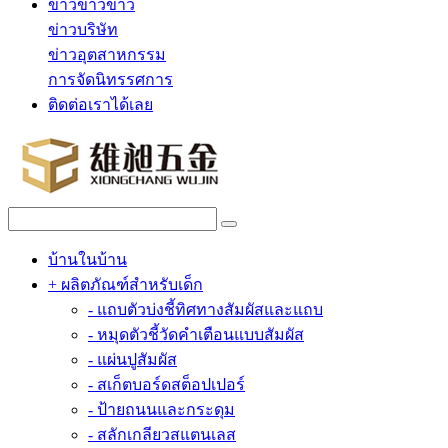
ข่าวข่าวข่าว
ข่าวบริษัท
ข่าวอุตสาหกรรม
การจัดนิทรรศการ
ติดต่อเราได้เลย
บ้านในบ้าน
+
ผลิตภัณฑ์สำหรับเด็ก
-
แถบตัวบ่งชี้ทิศทางสัมผัสและแถบ
-
หมุดตัวชี้วัดคำเตือนแบบสัมผัส
-
แผ่นปูสัมผัส
-
สเก็ตบอร์ดสต็อปเปอร์
-
ป้ายถนนและกระดุม
-
สลักเกลียวสแตนเลส