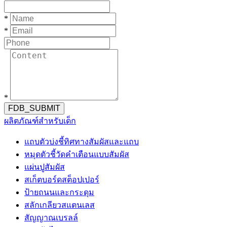
*
*
*
FDB_SUBMIT
ผลิตภัณฑ์สำหรับเด็ก
แถบตัวบ่งชี้ทิศทางสัมผัสและแถบ
หมุดตัวชี้วัดคำเตือนแบบสัมผัส
แผ่นปูสัมผัส
สเก็ตบอร์ดสต็อปเปอร์
ป้ายถนนและกระดุม
สลักเกลียวสแตนเลส
สัญญาณเบรลล์