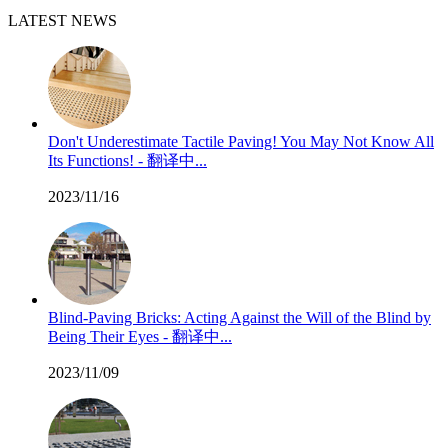
LATEST NEWS
Don't Underestimate Tactile Paving! You May Not Know All
Its Functions! - 翻译中...
2023/11/16
Blind-Paving Bricks: Acting Against the Will of the Blind by
Being Their Eyes - 翻译中...
2023/11/09