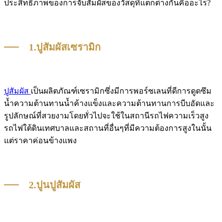
ประสิทธิภาพของการจับสัมผัสของวัสดุที่แตกต่างกันคืออะไร?
1.ปูสัมผัสเซรามิก
ปูสัมผัส
เป็นผลิตภัณฑ์เซรามิกซึ่งมีการพอร์ซเลนที่ดีการดูดซึม
น้ำความต้านทานน้ำค้างแข็งและความต้านทานการบีบอัดและ
รูปลักษณ์ที่สวยงามโดยทั่วไปจะใช้ในสถานีรถไฟความเร็วสูง
รถไฟใต้ดินเทศบาลและสถานที่อื่นๆที่มีความต้องการสูงในนั้น
แต่ราคาค่อนข้างแพง
2.ปูนปูสัมผัส