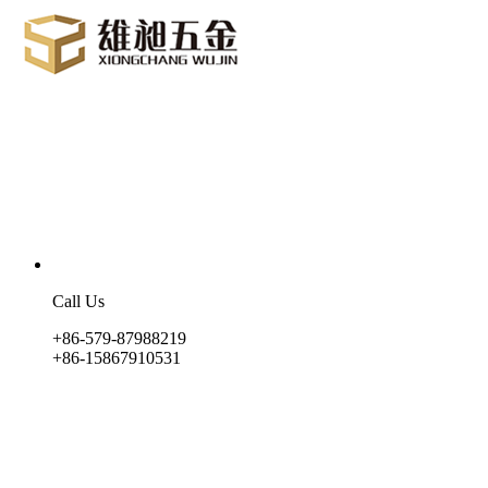
Call Us
+86-579-87988219
+86-15867910531