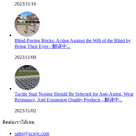
2023/11/16
Blind-Paving Bricks: Acting Against the Will of the Blind by
Being Their Eyes - 翻译中...
2023/11/09
Tactile Stair Nosing Should Be Selected for Anti-Aging, Wear
Resistance, And Expansion Quality Products - 翻译中...
2023/11/02
ติดต่อเราได้เลย
sales@xcwjc.com