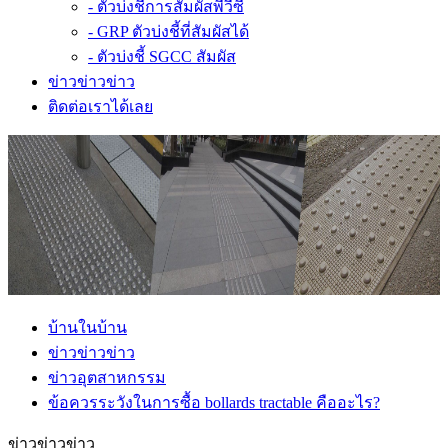
-
ตัวบ่งชี้การสัมผัสพีวีซี
-
GRP ตัวบ่งชี้ที่สัมผัสได้
-
ตัวบ่งชี้ SGCC สัมผัส
ข่าวข่าวข่าว
ติดต่อเราได้เลย
บ้านในบ้าน
ข่าวข่าวข่าว
ข่าวอุตสาหกรรม
ข้อควรระวังในการซื้อ bollards tractable คืออะไร?
ข่าวข่าวข่าว