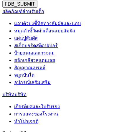
FDB_SUBMIT
ผลิตภัณฑ์สำหรับเด็ก
แถบตัวบ่งชี้ทิศทางสัมผัสและแถบ
หมุดตัวชี้วัดคำเตือนแบบสัมผัส
แผ่นปูสัมผัส
สเก็ตบอร์ดสต็อปเปอร์
ป้ายถนนและกระดุม
สลักเกลียวสแตนเลส
สัญญาณเบรลล์
จมูกบันได
อุปกรณ์เสริมเสริม
บริษัทบริษัท
เกียรติยศและใบรับรอง
การแสดงของโรงงาน
ทำโปรเจกต์