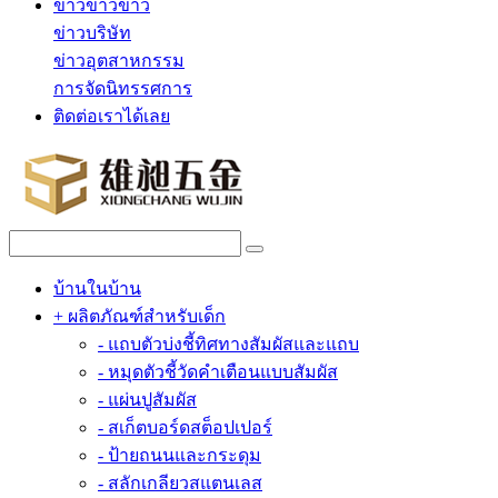
ข่าวข่าวข่าว
ข่าวบริษัท
ข่าวอุตสาหกรรม
การจัดนิทรรศการ
ติดต่อเราได้เลย
บ้านในบ้าน
+
ผลิตภัณฑ์สำหรับเด็ก
-
แถบตัวบ่งชี้ทิศทางสัมผัสและแถบ
-
หมุดตัวชี้วัดคำเตือนแบบสัมผัส
-
แผ่นปูสัมผัส
-
สเก็ตบอร์ดสต็อปเปอร์
-
ป้ายถนนและกระดุม
-
สลักเกลียวสแตนเลส