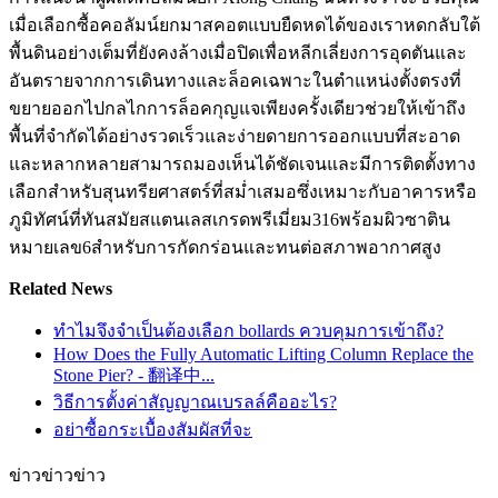
เมื่อเลือกซื้อคอลัมน์ยกมาสคอตแบบยืดหดได้ของเราหดกลับใต้
พื้นดินอย่างเต็มที่ยังคงล้างเมื่อปิดเพื่อหลีกเลี่ยงการอุดตันและ
อันตรายจากการเดินทางและล็อคเฉพาะในตำแหน่งตั้งตรงที่
ขยายออกไปกลไกการล็อคกุญแจเพียงครั้งเดียวช่วยให้เข้าถึง
พื้นที่จำกัดได้อย่างรวดเร็วและง่ายดายการออกแบบที่สะอาด
และหลากหลายสามารถมองเห็นได้ชัดเจนและมีการติดตั้งทาง
เลือกสำหรับสุนทรียศาสตร์ที่สม่ำเสมอซึ่งเหมาะกับอาคารหรือ
ภูมิทัศน์ที่ทันสมัยสแตนเลสเกรดพรีเมี่ยม316พร้อมผิวซาติน
หมายเลข6สำหรับการกัดกร่อนและทนต่อสภาพอากาศสูง
Related News
ทำไมจึงจำเป็นต้องเลือก bollards ควบคุมการเข้าถึง?
How Does the Fully Automatic Lifting Column Replace the
Stone Pier? - 翻译中...
วิธีการตั้งค่าสัญญาณเบรลล์คืออะไร?
อย่าซื้อกระเบื้องสัมผัสที่จะ
ข่าวข่าวข่าว