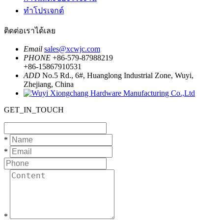
ทำโปรเจกต์
ติดต่อเราได้เลย
Email
sales@xcwjc.com
PHONE
+86-579-87988219
+86-15867910531
ADD
No.5 Rd., 6#, Huanglong Industrial Zone, Wuyi,
Zhejiang, China
GET_IN_TOUCH
*
*
*