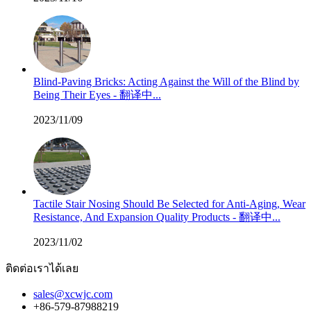
Blind-Paving Bricks: Acting Against the Will of the Blind by
Being Their Eyes - 翻译中...
2023/11/09
Tactile Stair Nosing Should Be Selected for Anti-Aging, Wear
Resistance, And Expansion Quality Products - 翻译中...
2023/11/02
ติดต่อเราได้เลย
sales@xcwjc.com
+86-579-87988219