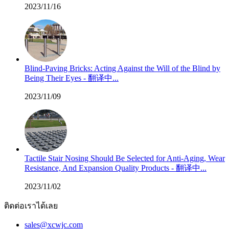
2023/11/16
Blind-Paving Bricks: Acting Against the Will of the Blind by
Being Their Eyes - 翻译中...
2023/11/09
Tactile Stair Nosing Should Be Selected for Anti-Aging, Wear
Resistance, And Expansion Quality Products - 翻译中...
2023/11/02
ติดต่อเราได้เลย
sales@xcwjc.com