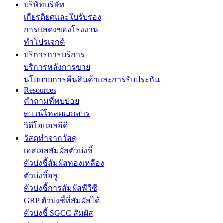
บริษัทบริษัท
เกียรติยศและใบรับรอง
การแสดงของโรงงาน
ทำโปรเจกต์
บริการการบริการ
บริการหลังการขาย
นโยบายการคืนสินค้าและการรับประกัน
Resources
คำถามที่พบบ่อย
ดาวน์โหลดเอกสาร
วิดีโอแอลอีดี
วัสดุทำจากวัสดุ
เอสเอสสัมผัสตัวบ่งชี้
ตัวบ่งชี้สัมผัสทองเหลือง
ตัวบ่งชี้อลู
ตัวบ่งชี้การสัมผัสพีวีซี
GRP ตัวบ่งชี้ที่สัมผัสได้
ตัวบ่งชี้ SGCC สัมผัส