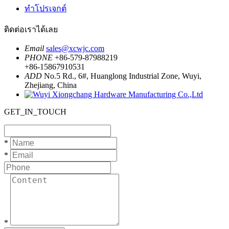
ทำโปรเจกต์
ติดต่อเราได้เลย
Email
sales@xcwjc.com
PHONE
+86-579-87988219
+86-15867910531
ADD
No.5 Rd., 6#, Huanglong Industrial Zone, Wuyi,
Zhejiang, China
GET_IN_TOUCH
*
*
*