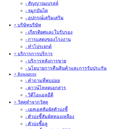
-
สัญญาณเบรลล์
-
จมูกบันได
-
อุปกรณ์เสริมเสริม
+
บริษัทบริษัท
-
เกียรติยศและใบรับรอง
-
การแสดงของโรงงาน
-
ทำโปรเจกต์
+
บริการการบริการ
-
บริการหลังการขาย
-
นโยบายการคืนสินค้าและการรับประกัน
+
Resources
-
คำถามที่พบบ่อย
-
ดาวน์โหลดเอกสาร
-
วิดีโอแอลอีดี
+
วัสดุทำจากวัสดุ
-
เอสเอสสัมผัสตัวบ่งชี้
-
ตัวบ่งชี้สัมผัสทองเหลือง
-
ตัวบ่งชี้อลู