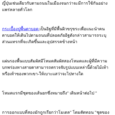
ญี่ปุ่นเช่นเดียวกับตามถนนในเมืองจนกว่าจะมีการใช้กันอย่าง
แพร่หลายทั่วโลก
กระเบื้องปูพื้นตาบอด
เป็นอิฐที่มีพื้นผิวขรุขระเพื่อแนะนำคน
ตาบอดให้เดินไปตามถนนที่ปลอดภัยอิฐดังกล่าวสามารถระบุ
ส่วนแทรกที่จะเกิดขึ้นและอุปสรรคข้างหน้า
แผ่นรองพื้นแบบสัมผัสมีโหมดสัมผัสสองโหมดและผู้ที่มีความ
บกพร่องทางสายตาสามารถตรวจจับรูปแบบเหล่านี้ด้วยไม้เท้า
หรือเท้าของพวกเขา-ให้เบาะแสว่าจะไปทางใด
โหมดแรกมีชุดของเส้นยกซึ่งหมายถึง" เดินหน้าต่อไป "
การออกแบบที่สองมักถูกเรียกว่าโมเดล" โดมตัดทอน "ชุดของ