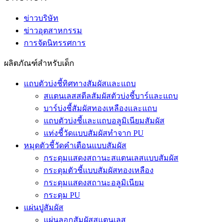
ข่าวบริษัท
ข่าวอุตสาหกรรม
การจัดนิทรรศการ
ผลิตภัณฑ์สำหรับเด็ก
แถบตัวบ่งชี้ทิศทางสัมผัสและแถบ
สแตนเลสสตีลสัมผัสตัวบ่งชี้บาร์และแถบ
บาร์บ่งชี้สัมผัสทองเหลืองและแถบ
แถบตัวบ่งชี้และแถบอลูมิเนียมสัมผัส
แท่งชี้วัดแบบสัมผัสทำจาก PU
หมุดตัวชี้วัดคำเตือนแบบสัมผัส
กระดุมแสดงสถานะสแตนเลสแบบสัมผัส
กระดุมตัวชี้แบบสัมผัสทองเหลือง
กระดุมแสดงสถานะอลูมิเนียม
กระดุม PU
แผ่นปูสัมผัส
แผ่นลอกสัมผัสสแตนเลส