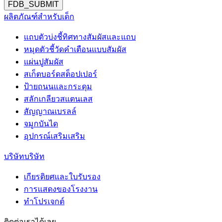
FDB_SUBMIT
ผลิตภัณฑ์สำหรับเด็ก
แถบตัวบ่งชี้ทิศทางสัมผัสและแถบ
หมุดตัวชี้วัดคำเตือนแบบสัมผัส
แผ่นปูสัมผัส
สเก็ตบอร์ดสต็อปเปอร์
ป้ายถนนและกระดุม
สลักเกลียวสแตนเลส
สัญญาณเบรลล์
จมูกบันได
อุปกรณ์เสริมเสริม
บริษัทบริษัท
เกียรติยศและใบรับรอง
การแสดงของโรงงาน
ทำโปรเจกต์
ติดต่อเราได้เลย