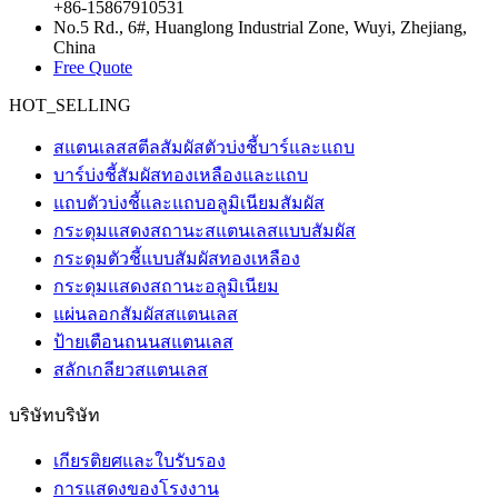
+86-15867910531
No.5 Rd., 6#, Huanglong Industrial Zone, Wuyi, Zhejiang,
China
Free Quote
HOT_SELLING
สแตนเลสสตีลสัมผัสตัวบ่งชี้บาร์และแถบ
บาร์บ่งชี้สัมผัสทองเหลืองและแถบ
แถบตัวบ่งชี้และแถบอลูมิเนียมสัมผัส
กระดุมแสดงสถานะสแตนเลสแบบสัมผัส
กระดุมตัวชี้แบบสัมผัสทองเหลือง
กระดุมแสดงสถานะอลูมิเนียม
แผ่นลอกสัมผัสสแตนเลส
ป้ายเตือนถนนสแตนเลส
สลักเกลียวสแตนเลส
บริษัทบริษัท
เกียรติยศและใบรับรอง
การแสดงของโรงงาน