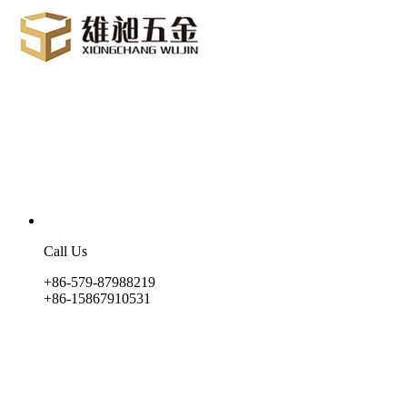
Call Us
+86-579-87988219
+86-15867910531