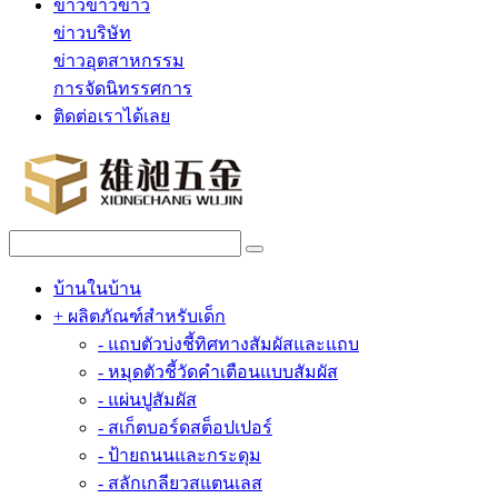
ข่าวข่าวข่าว
ข่าวบริษัท
ข่าวอุตสาหกรรม
การจัดนิทรรศการ
ติดต่อเราได้เลย
บ้านในบ้าน
+
ผลิตภัณฑ์สำหรับเด็ก
-
แถบตัวบ่งชี้ทิศทางสัมผัสและแถบ
-
หมุดตัวชี้วัดคำเตือนแบบสัมผัส
-
แผ่นปูสัมผัส
-
สเก็ตบอร์ดสต็อปเปอร์
-
ป้ายถนนและกระดุม
-
สลักเกลียวสแตนเลส