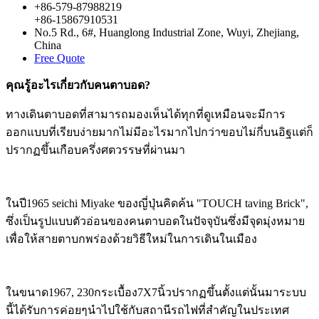
+86-579-87988219
+86-15867910531
No.5 Rd., 6#, Huanglong Industrial Zone, Wuyi, Zhejiang,
China
Free Quote
คุณรู้อะไรเกี่ยวกับคนตาบอด?
ทางเดินตาบอดที่สามารถมองเห็นได้ทุกที่ดูเหมือนจะมีการ
ออกแบบที่เรียบง่ายมากไม่มีอะไรมากไปกว่าขอบไม่กี่บนอิฐแต่ก็
ปรากฏขึ้นเกือบครึ่งศตวรรษที่ผ่านมา
ในปี1965 seichi Miyake ของญี่ปุ่นคิดค้น "TOUCH taving Brick",
ซึ่งเป็นรูปแบบตัวอ่อนของคนตาบอดในปัจจุบันซึ่งมีจุดมุ่งหมาย
เพื่อให้สายตาบกพร่องด้วยวิธีใหม่ในการเดินในเมือง
ในขนาด1967, 230กระเบื้อง7X7นิ้วปรากฏขึ้นตั้งแต่นั้นมาระบบ
นี้ได้รับการค่อยๆนำไปใช้กับสถานีรถไฟที่สำคัญในประเทศ