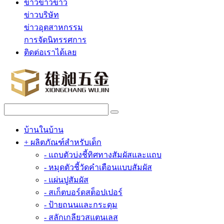
ข่าวข่าวข่าว
ข่าวบริษัท
ข่าวอุตสาหกรรม
การจัดนิทรรศการ
ติดต่อเราได้เลย
บ้านในบ้าน
+
ผลิตภัณฑ์สำหรับเด็ก
-
แถบตัวบ่งชี้ทิศทางสัมผัสและแถบ
-
หมุดตัวชี้วัดคำเตือนแบบสัมผัส
-
แผ่นปูสัมผัส
-
สเก็ตบอร์ดสต็อปเปอร์
-
ป้ายถนนและกระดุม
-
สลักเกลียวสแตนเลส