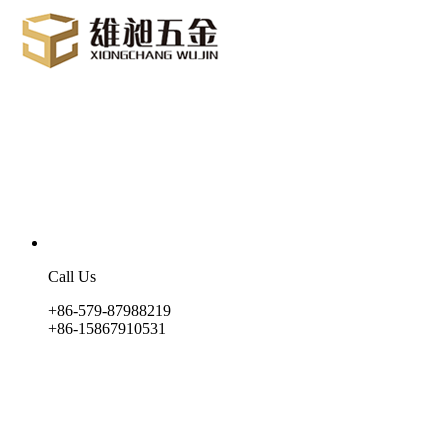
Call Us
+86-579-87988219
+86-15867910531