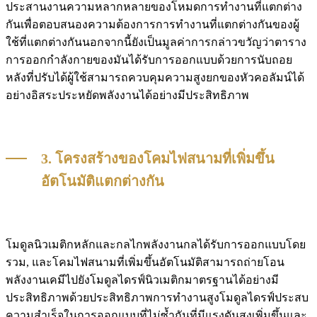
ประสานงานความหลากหลายของโหมดการทำงานที่แตกต่าง
กันเพื่อตอบสนองความต้องการการทำงานที่แตกต่างกันของผู้
ใช้ที่แตกต่างกันนอกจากนี้ยังเป็นมูลค่าการกล่าวขวัญว่าตาราง
การออกกำลังกายของมันได้รับการออกแบบด้วยการนับถอย
หลังที่ปรับได้ผู้ใช้สามารถควบคุมความสูงยกของหัวคอลัมน์ได้
อย่างอิสระประหยัดพลังงานได้อย่างมีประสิทธิภาพ
3. โครงสร้างของโคมไฟสนามที่เพิ่มขึ้น
อัตโนมัติแตกต่างกัน
โมดูลนิวเมติกหลักและกลไกพลังงานกลได้รับการออกแบบโดย
รวม, และโคมไฟสนามที่เพิ่มขึ้นอัตโนมัติสามารถถ่ายโอน
พลังงานเคมีไปยังโมดูลไดรฟ์นิวเมติกมาตรฐานได้อย่างมี
ประสิทธิภาพด้วยประสิทธิภาพการทำงานสูงโมดูลไดรฟ์ประสบ
ความสำเร็จในการออกแบบที่ไม่ซ้ำกันที่มีแรงดันสูงเพิ่มขึ้นและ