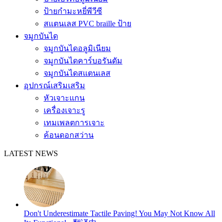
ป้ายกำมะหยี่พีวีซี
สแตนเลส PVC braille ป้าย
จมูกบันได
จมูกบันไดอลูมิเนียม
จมูกบันไดคาร์บอรันดัม
จมูกบันไดสแตนเลส
อุปกรณ์เสริมเสริม
หัวเจาะแกน
เครื่องเจาะรู
เทมเพลตการเจาะ
ค้อนดอกสว่าน
LATEST NEWS
Don't Underestimate Tactile Paving! You May Not Know All