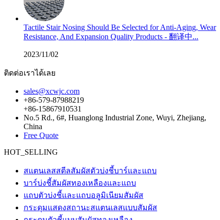
Tactile Stair Nosing Should Be Selected for Anti-Aging, Wear
Resistance, And Expansion Quality Products - 翻译中...
2023/11/02
ติดต่อเราได้เลย
sales@xcwjc.com
+86-579-87988219
+86-15867910531
No.5 Rd., 6#, Huanglong Industrial Zone, Wuyi, Zhejiang,
China
Free Quote
HOT_SELLING
สแตนเลสสตีลสัมผัสตัวบ่งชี้บาร์และแถบ
บาร์บ่งชี้สัมผัสทองเหลืองและแถบ
แถบตัวบ่งชี้และแถบอลูมิเนียมสัมผัส
กระดุมแสดงสถานะสแตนเลสแบบสัมผัส
กระดุมตัวชี้แบบสัมผัสทองเหลือง