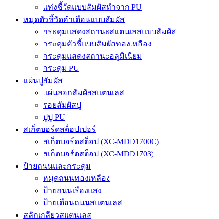
แท่งชี้วัดแบบสัมผัสทำจาก PU
หมุดตัวชี้วัดคำเตือนแบบสัมผัส
กระดุมแสดงสถานะสแตนเลสแบบสัมผัส
กระดุมตัวชี้แบบสัมผัสทองเหลือง
กระดุมแสดงสถานะอลูมิเนียม
กระดุม PU
แผ่นปูสัมผัส
แผ่นลอกสัมผัสสแตนเลส
รอยสัมผัสปู
ปูปู PU
สเก็ตบอร์ดสต็อปเปอร์
สเก็ตบอร์ดสต็อป (XC-MDD1700C)
สเก็ตบอร์ดสต็อป (XC-MDD1703)
ป้ายถนนและกระดุม
หมุดถนนทองเหลือง
ป้ายถนนเรืองแสง
ป้ายเตือนถนนสแตนเลส
สลักเกลียวสแตนเลส