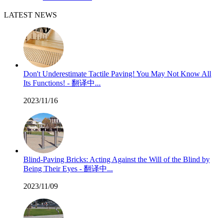
LATEST NEWS
Don't Underestimate Tactile Paving! You May Not Know All
Its Functions! - 翻译中...
2023/11/16
Blind-Paving Bricks: Acting Against the Will of the Blind by
Being Their Eyes - 翻译中...
2023/11/09