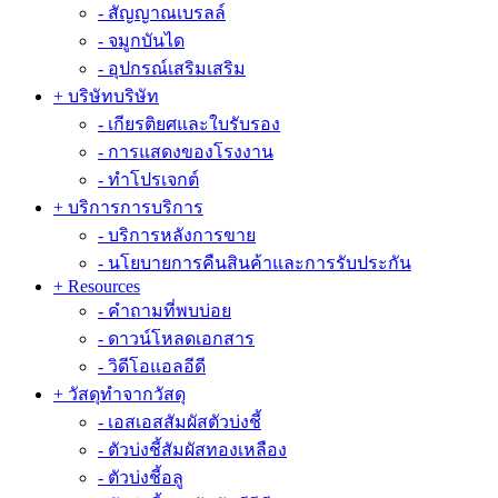
-
สัญญาณเบรลล์
-
จมูกบันได
-
อุปกรณ์เสริมเสริม
+
บริษัทบริษัท
-
เกียรติยศและใบรับรอง
-
การแสดงของโรงงาน
-
ทำโปรเจกต์
+
บริการการบริการ
-
บริการหลังการขาย
-
นโยบายการคืนสินค้าและการรับประกัน
+
Resources
-
คำถามที่พบบ่อย
-
ดาวน์โหลดเอกสาร
-
วิดีโอแอลอีดี
+
วัสดุทำจากวัสดุ
-
เอสเอสสัมผัสตัวบ่งชี้
-
ตัวบ่งชี้สัมผัสทองเหลือง
-
ตัวบ่งชี้อลู