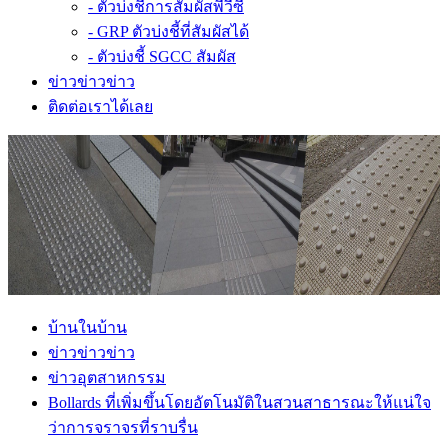
-
ตัวบ่งชี้การสัมผัสพีวีซี
-
GRP ตัวบ่งชี้ที่สัมผัสได้
-
ตัวบ่งชี้ SGCC สัมผัส
ข่าวข่าวข่าว
ติดต่อเราได้เลย
บ้านในบ้าน
ข่าวข่าวข่าว
ข่าวอุตสาหกรรม
Bollards ที่เพิ่มขึ้นโดยอัตโนมัติในสวนสาธารณะให้แน่ใจ
ว่าการจราจรที่ราบรื่น