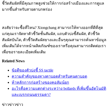
ชี้วัดสัมผัสที่มีคุณภาพสูงช่วยให้การก่อสร้างเมืองและการดูแล
มากขึ้นสำหรับสายตาบกพร่อง
สงสัยว่าจะซื้อที่ไหน? Xiongchang สามารถให้ทางออกที่ดีที่สุด
แก่คุณเราจัดหาตัวชี้วัดชั้นสัมผัส, แถบตัวบ่งชี้สัมผัส, ตัวชี้วัด
สัมผัสบันได, ตัวชี้วัดสัมผัสยางและอื่นๆคุณสามารถค้นหาข้อมูล
เพิ่มเติมได้จากหน้าผลิตภัณฑ์ของเราหรือคุณสามารถติดต่อเรา
เพื่อขอรายละเอียดเพิ่มเติม
Related News
ข้อดีของตัวบ่งชี้ SS tactile
ความสำคัญของทางตาบอดสำหรับคนตาบอด
ห้าหลักการก่อสร้างของคอลัมน์ยก
อะไรคือความแตกต่างระหว่าง bollards ที่เพิ่มขึ้นอัตโนมัติ
และเบรกถนนธรรมดา?
ข่าวข่าวข่าว