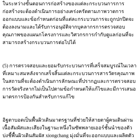
ในระหว่างขั้นตอนการก่อสร้างของแต่ละกระบวนการการ
ก่อสร้างจะต้องดำเนินการอย่างเคร่งครัดตามภาพวาดการ
ออกแบบและข้อกำหนดก่อนที่แต่ละกระบวนการจะถูกปกปิดจะ
ต้องลงนามและได้รับการอนุมัติจากบุคลากรการตรวจสอบ
คุณภาพของแผนกโครงการและวิศวกรการกำกับดูแลก่อนที่จะ
สามารถสร้างกระบวนการต่อไปได้
(5) การตรวจสอบและยอมรับกระบวนการที่เสร็จสมบูรณ์ในเวลา
ที่เหมาะสมหลังจากเสร็จสิ้นแต่ละกระบวนการสารวัตรคุณภาพ
ในสถานที่จะต้องดำเนินการลักษณะที่ปรากฏและการตรวจสอบ
การวัดจริงหากไม่เป็นไปตามข้อกำหนดให้แก้ไขและมีการเสนอ
มาตรการป้องกันสำหรับการแก้ไข
อิฐตาบอดเป็นพื้นผิวเดินมาตรฐานที่ช่วยให้สายตาผู้คนเดินผ่าน
เนื้อสัมผัสและเสียงในฐานะหนึ่งในซัพพลายเออร์ชั้นนำของตัว
บ่งชี้พื้นผิวเดินสัมผัส xiongchang มุ่งมั่นที่จะออกแบบและผลิตตัว