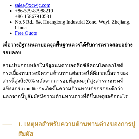
sales@xcwjc.com
+86-579-87988219
+86-15867910531
No.5 Rd., 6#, Huanglong Industrial Zone, Wuyi, Zhejiang,
China
Free Quote
เมื่อวางอิฐถนนตาบอดจุดพื้นฐานควรได้รับการตรวจสอบอย่าง
รอบคอบ
ส่วนประกอบหลักในอิฐถนนตาบอดคือซิลิคอนไดออกไซด์
กระเบื้องทนกรดมีความต้านทานต่อกรดได้ดีมากเนื้อหาของ
สารนี้สูงถึง70% หลังจากการอบที่อุณหภูมิสูงสารทนกรดที่
แข็งแกร่ง mullite จะเกิดขึ้นความต้านทานต่อกรดจะดีกว่า
นอกจากนี้ปูสัมผัสมีความต้านทานด่างที่ดีขึ้นเหตุผลคืออะไร
1. เหตุผลสำหรับความต้านทานด่างของการปู
สัมผัส