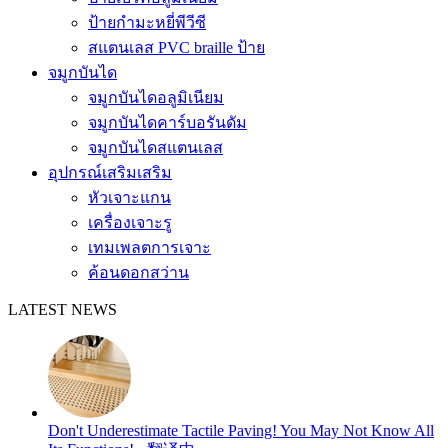
ป้ายกำมะหยี่พีวีซี
สแตนเลส PVC braille ป้าย
จมูกบันได
จมูกบันไดอลูมิเนียม
จมูกบันไดคาร์บอรันดัม
จมูกบันไดสแตนเลส
อุปกรณ์เสริมเสริม
หัวเจาะแกน
เครื่องเจาะรู
เทมเพลตการเจาะ
ค้อนดอกสว่าน
LATEST NEWS
Don't Underestimate Tactile Paving! You May Not Know All