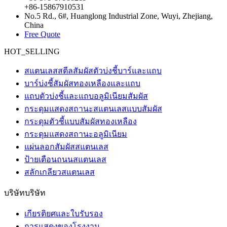
+86-15867910531
No.5 Rd., 6#, Huanglong Industrial Zone, Wuyi, Zhejiang,
China
Free Quote
HOT_SELLING
สแตนเลสสตีลสัมผัสตัวบ่งชี้บาร์และแถบ
บาร์บ่งชี้สัมผัสทองเหลืองและแถบ
แถบตัวบ่งชี้และแถบอลูมิเนียมสัมผัส
กระดุมแสดงสถานะสแตนเลสแบบสัมผัส
กระดุมตัวชี้แบบสัมผัสทองเหลือง
กระดุมแสดงสถานะอลูมิเนียม
แผ่นลอกสัมผัสสแตนเลส
ป้ายเตือนถนนสแตนเลส
สลักเกลียวสแตนเลส
บริษัทบริษัท
เกียรติยศและใบรับรอง
การแสดงของโรงงาน