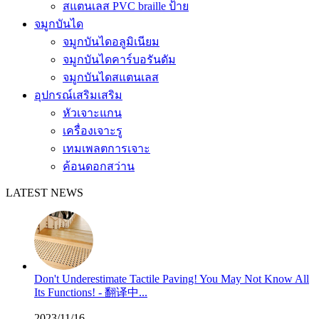
สแตนเลส PVC braille ป้าย
จมูกบันได
จมูกบันไดอลูมิเนียม
จมูกบันไดคาร์บอรันดัม
จมูกบันไดสแตนเลส
อุปกรณ์เสริมเสริม
หัวเจาะแกน
เครื่องเจาะรู
เทมเพลตการเจาะ
ค้อนดอกสว่าน
LATEST NEWS
Don't Underestimate Tactile Paving! You May Not Know All
Its Functions! - 翻译中...
2023/11/16