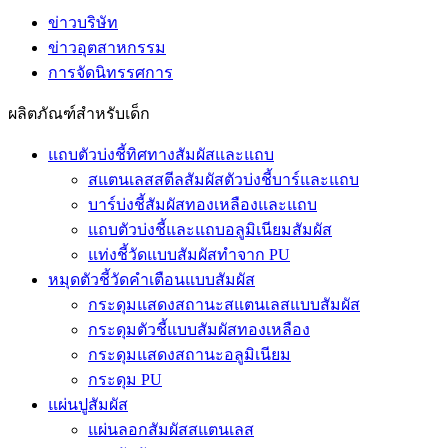
ข่าวบริษัท
ข่าวอุตสาหกรรม
การจัดนิทรรศการ
ผลิตภัณฑ์สำหรับเด็ก
แถบตัวบ่งชี้ทิศทางสัมผัสและแถบ
สแตนเลสสตีลสัมผัสตัวบ่งชี้บาร์และแถบ
บาร์บ่งชี้สัมผัสทองเหลืองและแถบ
แถบตัวบ่งชี้และแถบอลูมิเนียมสัมผัส
แท่งชี้วัดแบบสัมผัสทำจาก PU
หมุดตัวชี้วัดคำเตือนแบบสัมผัส
กระดุมแสดงสถานะสแตนเลสแบบสัมผัส
กระดุมตัวชี้แบบสัมผัสทองเหลือง
กระดุมแสดงสถานะอลูมิเนียม
กระดุม PU
แผ่นปูสัมผัส
แผ่นลอกสัมผัสสแตนเลส