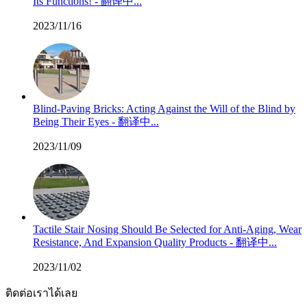
Its Functions! - 翻译中...
2023/11/16
Blind-Paving Bricks: Acting Against the Will of the Blind by
Being Their Eyes - 翻译中...
2023/11/09
Tactile Stair Nosing Should Be Selected for Anti-Aging, Wear
Resistance, And Expansion Quality Products - 翻译中...
2023/11/02
ติดต่อเราได้เลย