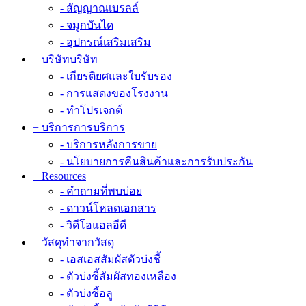
-
สัญญาณเบรลล์
-
จมูกบันได
-
อุปกรณ์เสริมเสริม
+
บริษัทบริษัท
-
เกียรติยศและใบรับรอง
-
การแสดงของโรงงาน
-
ทำโปรเจกต์
+
บริการการบริการ
-
บริการหลังการขาย
-
นโยบายการคืนสินค้าและการรับประกัน
+
Resources
-
คำถามที่พบบ่อย
-
ดาวน์โหลดเอกสาร
-
วิดีโอแอลอีดี
+
วัสดุทำจากวัสดุ
-
เอสเอสสัมผัสตัวบ่งชี้
-
ตัวบ่งชี้สัมผัสทองเหลือง
-
ตัวบ่งชี้อลู