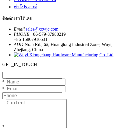
ทำโปรเจกต์
ติดต่อเราได้เลย
Email
sales@xcwjc.com
PHONE
+86-579-87988219
+86-15867910531
ADD
No.5 Rd., 6#, Huanglong Industrial Zone, Wuyi,
Zhejiang, China
GET_IN_TOUCH
*
*
*