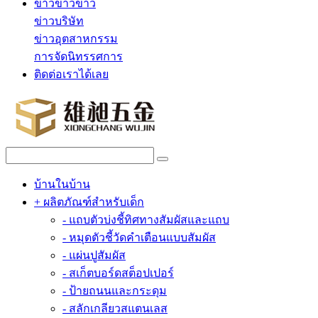
ข่าวข่าวข่าว
ข่าวบริษัท
ข่าวอุตสาหกรรม
การจัดนิทรรศการ
ติดต่อเราได้เลย
บ้านในบ้าน
+
ผลิตภัณฑ์สำหรับเด็ก
-
แถบตัวบ่งชี้ทิศทางสัมผัสและแถบ
-
หมุดตัวชี้วัดคำเตือนแบบสัมผัส
-
แผ่นปูสัมผัส
-
สเก็ตบอร์ดสต็อปเปอร์
-
ป้ายถนนและกระดุม
-
สลักเกลียวสแตนเลส