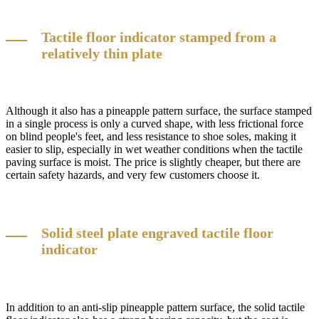
Tactile floor indicator stamped from a
relatively thin plate
Although it also has a pineapple pattern surface, the surface stamped
in a single process is only a curved shape, with less frictional force
on blind people's feet, and less resistance to shoe soles, making it
easier to slip, especially in wet weather conditions when the tactile
paving surface is moist. The price is slightly cheaper, but there are
certain safety hazards, and very few customers choose it.
Solid steel plate engraved tactile floor
indicator
In addition to an anti-slip pineapple pattern surface, the solid tactile