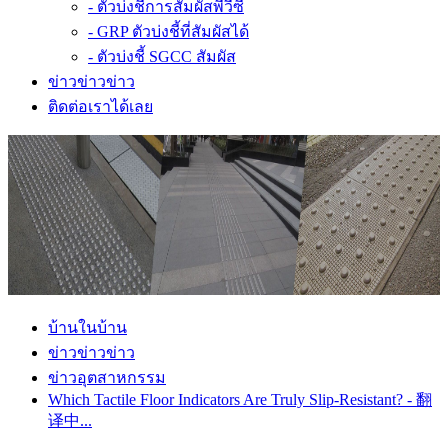
-
ตัวบ่งชี้การสัมผัสพีวีซี
-
GRP ตัวบ่งชี้ที่สัมผัสได้
-
ตัวบ่งชี้ SGCC สัมผัส
ข่าวข่าวข่าว
ติดต่อเราได้เลย
บ้านในบ้าน
ข่าวข่าวข่าว
ข่าวอุตสาหกรรม
Which Tactile Floor Indicators Are Truly Slip-Resistant? - 翻
译中...